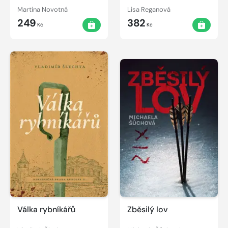
Martina Novotná
Lisa Reganová
249
382
Kč
Kč
Válka rybníkářů
Zběsilý lov