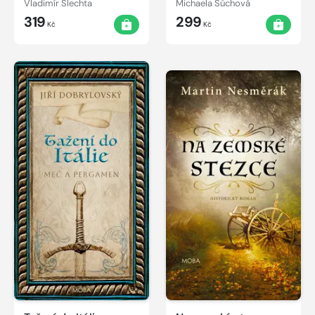
Vladimír Šlechta
Michaela Šůchová
319
299
Kč
Kč