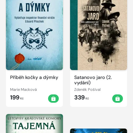
Příběh kočky a dýmky
Satanovo jaro (2.
vydání)
Marie Macková
Zdeněk Pošíval
199
339
Kč
Kč