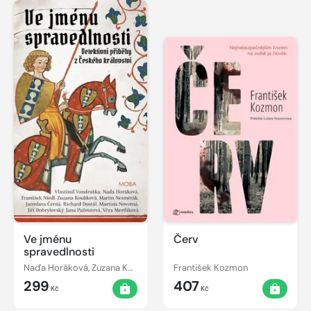
Ve jménu
Červ
spravedlnosti
Naďa Horáková, Zuzana Koubková, Jana Pažoutová, Jaroslava Černá, Martina Novotná, Vlastimil Vondruška, František Niedl, Richard Dostál, Martin Nesměrák, Jiří Dobrylovský, Věra Mertlíková
František Kozmon
299
407
Kč
Kč