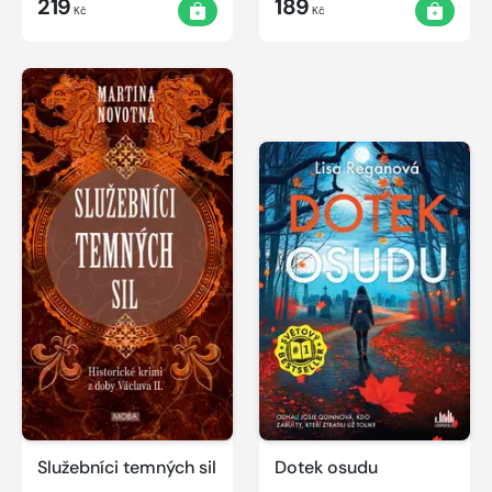
219
189
Kč
Kč
Služebníci temných sil
Dotek osudu