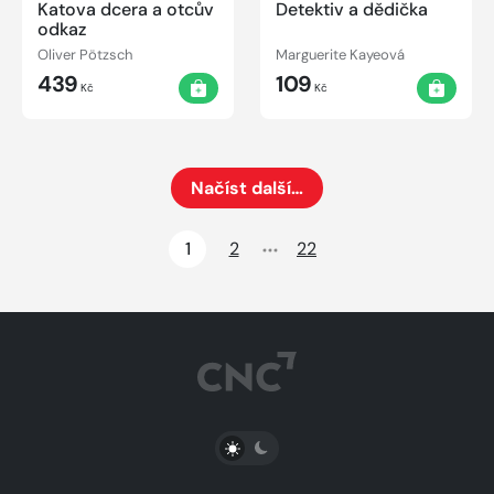
Katova dcera a otcův
Detektiv a dědička
odkaz
Oliver Pötzsch
Marguerite Kayeová
439
109
Kč
Kč
Načíst další…
Načte dalších 24 položek na aktuální stránku
1
2
22
PŘEPNOUT SVĚTLÝ/TMAVÝ REŽIM