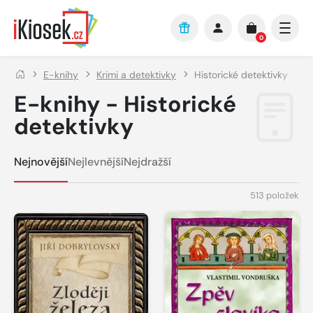
Přejít na hlavní obsah
0
E-knihy
Krimi a detektivky
Historické detektivky
E-knihy - Historické
detektivky
Nejnovější
Nejlevnější
Nejdražší
513 položek