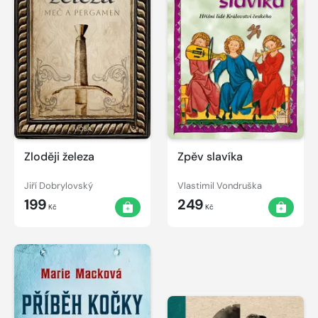
Zloději železa
Zpěv slavíka
Jiří Dobrylovský
Vlastimil Vondruška
199
249
Kč
Kč