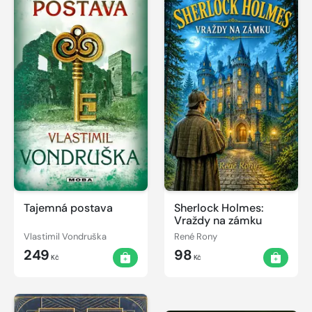
Tajemná postava
Sherlock Holmes:
Vraždy na zámku
Vlastimil Vondruška
René Rony
249
98
Kč
Kč