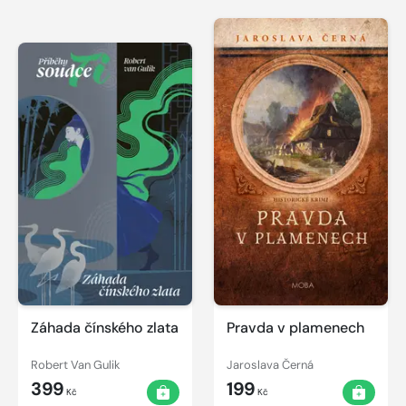
Záhada čínského zlata
Pravda v plamenech
Robert Van Gulik
Jaroslava Černá
399
199
Kč
Kč