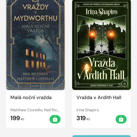
Malá noční vražda
Vražda v Ardith Hall
Matthew Costello, Neil Richards
Irina Shapiro
199
319
Kč
Kč