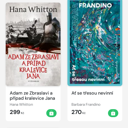
Adam ze Zbraslavi a
Ať se třesou nevinní
případ kralevice Jana
Hana Whitton
Barbara Frandino
299
270
Kč
Kč