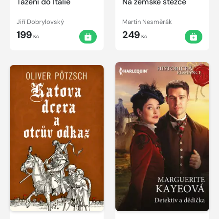
Tažení do Itálie
Na zemské stezce
Jiří Dobrylovský
Martin Nesměrák
199
249
Kč
Kč