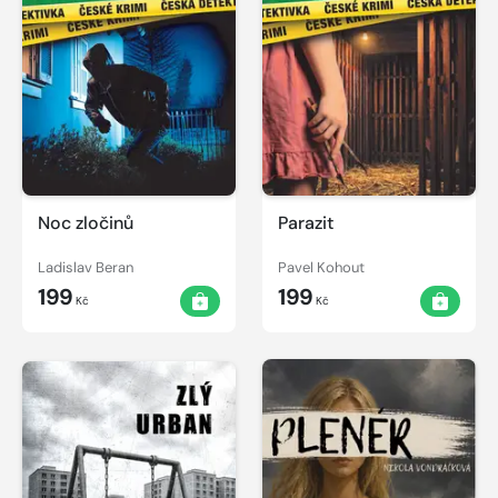
Noc zločinů
Parazit
Ladislav Beran
Pavel Kohout
199
199
Kč
Kč