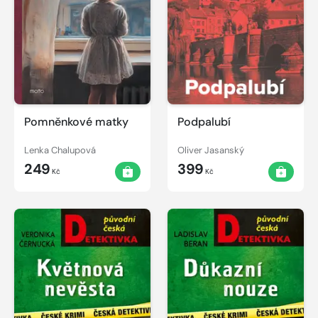
Pomněnkové matky
Podpalubí
Lenka Chalupová
Oliver Jasanský
249
399
Kč
Kč