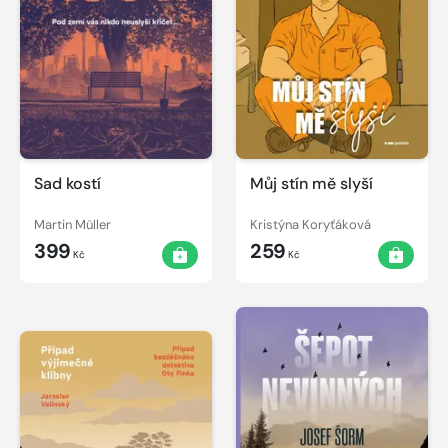
Sad kostí
Můj stín mě slyší
Martin Müller
Kristýna Koryťáková
399
259
Kč
Kč