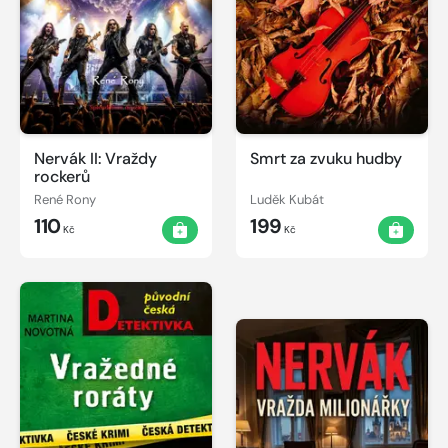
Nervák II: Vraždy
Smrt za zvuku hudby
rockerů
René Rony
Luděk Kubát
110
199
Kč
Kč