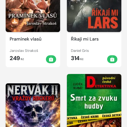
Pramínek vlasů
Říkají mi Lars
Jaroslav Strakoš
Daniel Gris
249
314
Kč
Kč