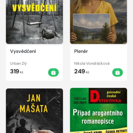
Vysvědčení
Plenér
Urban Zlý
Nikola Vondráčková
319
249
Kč
Kč