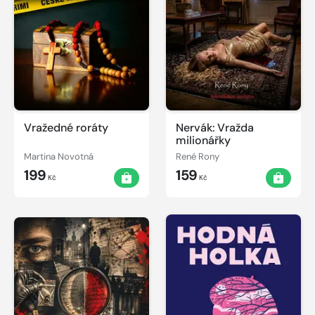
Vražedné roráty
Nervák: Vražda
milionářky
Martina Novotná
René Rony
199
159
Kč
Kč