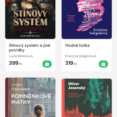
Stínový systém a jiné
Hodná holka
povídky
Lucie Němcová
Kristýna Sněgoňová
399
319
Kč
Kč