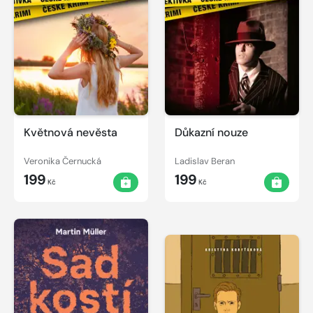
Květnová nevěsta
Důkazní nouze
Veronika Černucká
Ladislav Beran
199
199
Kč
Kč