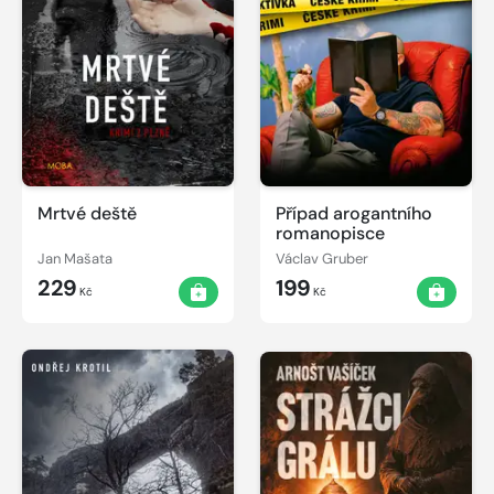
Mrtvé deště
Případ arogantního
romanopisce
Jan Mašata
Václav Gruber
229
199
Kč
Kč