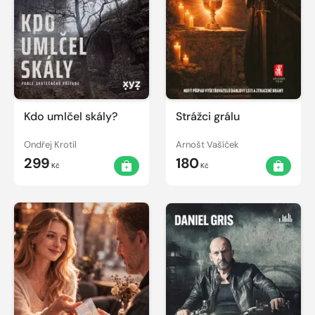
Kdo umlčel skály?
Strážci grálu
Ondřej Krotil
Arnošt Vašíček
299
180
Kč
Kč