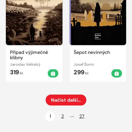
Případ výjimečné
Šepot nevinných
klibny
Jaroslav Velinský
Josef Šorm
319
299
Kč
Kč
Načíst další…
Načte dalších 24 položek na aktuální stránku
1
2
27