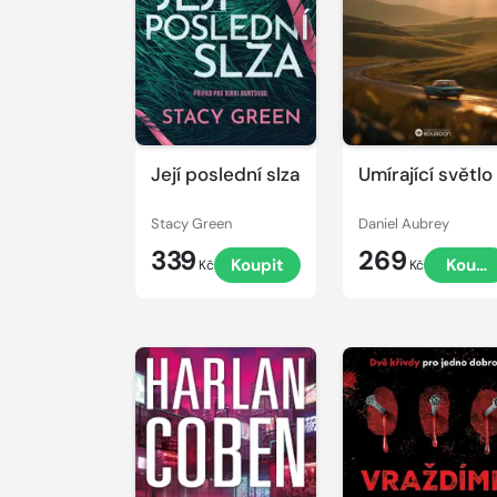
Její poslední slza
Umírající světlo
Stacy Green
Daniel Aubrey
339
269
Koupit
Koupi
Kč
Kč