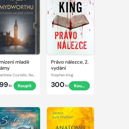
mizení mladé
Právo nálezce, 2.
dámy
vydání
Matthew Costello, Neil Richards
Stephen King
199
300
Koupit
Koupit
Kč
Kč