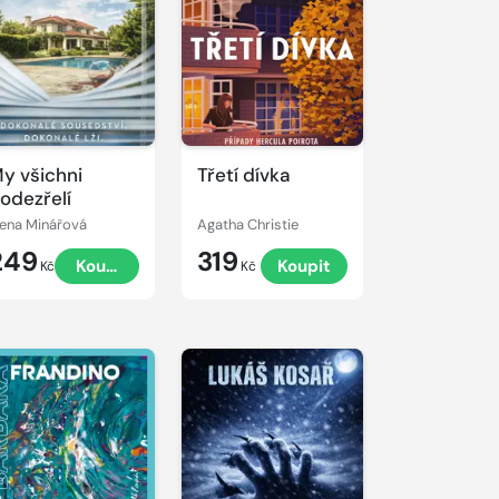
y všichni
Třetí dívka
odezřelí
lena Minářová
Agatha Christie
249
319
Koupit
Koupit
Kč
Kč