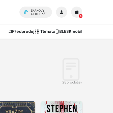
DÁRKOVÝ
CERTIFIKÁT
0
Předprodej
Témata
BLESKmobil
285 položek