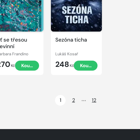
ť se třesou
Sezóna ticha
evinní
arbara Frandino
Lukáš Kosař
270
248
Koupit
Koupit
Kč
Kč
1
2
12