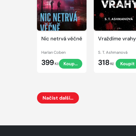
Nic netrvá věčně
Vraždíme vrah
Harlan Coben
S. T. Ashmanová
399
318
Koupit
Koupit
Kč
Kč
Načíst další…
Načte dalších 24 položek na aktuální stránku