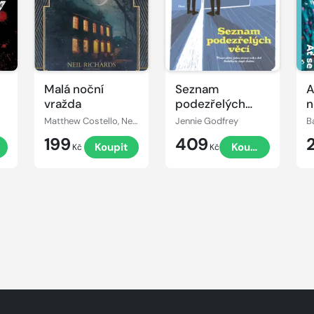
y
Malá noční
Seznam
A
vražda
podezřelých
n
věcí
Matthew Costello, Neil Richards
Jennie Godfrey
B
199
409
Koupit
Koupit
Kč
Kč