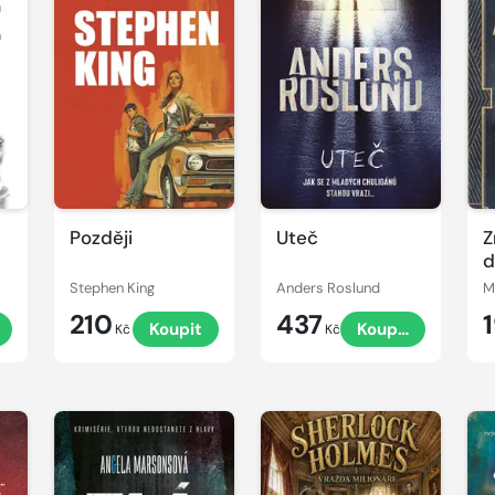
Později
Uteč
Z
Stephen King
Anders Roslund
210
437
Koupit
Koupit
Kč
Kč