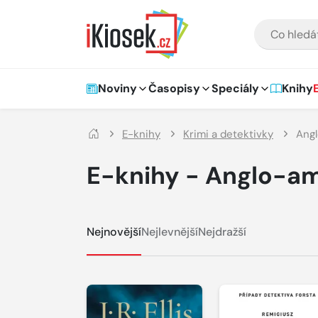
Přejít na hlavní obsah
VYHLEDÁVÁNÍ
Hlavní navigace
Noviny
Časopisy
Speciály
Knihy
E-knihy
Krimi a detektivky
Angl
E-knihy - Anglo-am
Nejnovější
Nejlevnější
Nejdražší