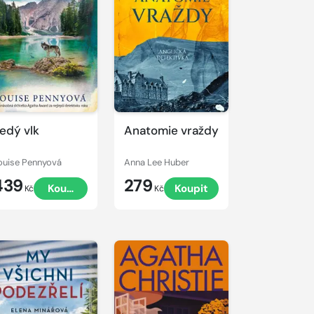
edý vlk
Anatomie vraždy
ouise Pennyová
Anna Lee Huber
439
279
Koupit
Koupit
Kč
Kč