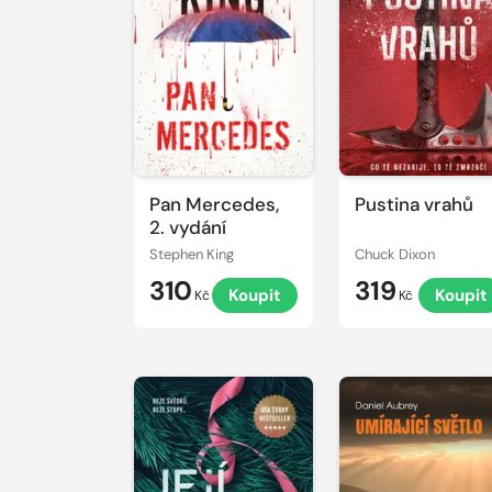
Pan Mercedes,
Pustina vrahů
2. vydání
Stephen King
Chuck Dixon
310
319
Koupit
Koupit
Kč
Kč