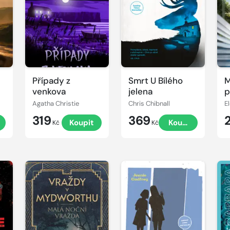
Případy z
Smrt U Bílého
M
venkova
jelena
p
Agatha Christie
Chris Chibnall
E
319
369
t
Koupit
Koupit
Kč
Kč