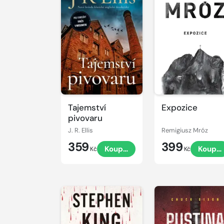
Tajemství
Expozice
pivovaru
J. R. Ellis
Remigiusz Mróz
359
399
Koupit
Koupit
Kč
Kč