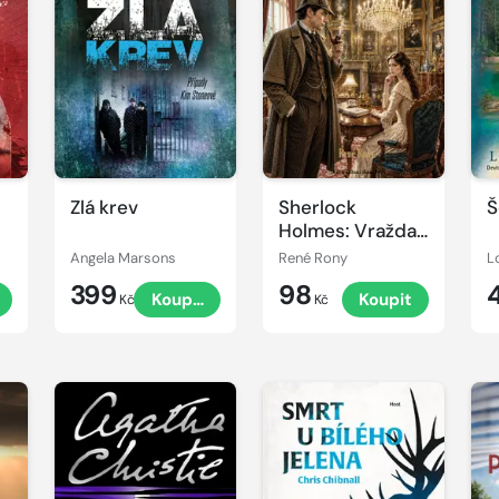
Zlá krev
Sherlock
Š
Holmes: Vražda
milionáře
Angela Marsons
René Rony
L
399
98
Koupit
Koupit
Kč
Kč