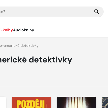
E-knihy
Audioknihy
o-americké detektivky
erické detektivky