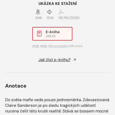
UKÁZKA KE STAŽENÍ
MOBI
EPUB
PDF PRO ČTEČKY
E-kniha
259 Kč
EPUB
,
MOBI
,
PDF pro čtečky
(338 stran)
Jak číst e-knihu?
Anotace
Do světa mafie vede pouze jednosměrka. Zdevastovaná
Claire Sanderson je po sledu tragických událostí
nucena čelit této kruté realitě. Stává se bossem mocné