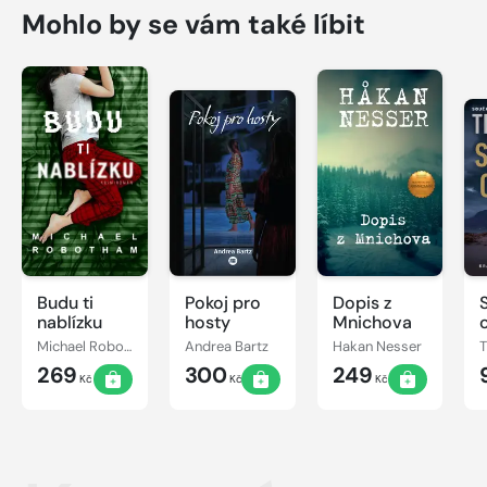
Mohlo by se vám také líbit
Budu ti
Pokoj pro
Dopis z
nablízku
hosty
Mnichova
Michael Robotham
Andrea Bartz
Hakan Nesser
269
300
249
Kč
Kč
Kč