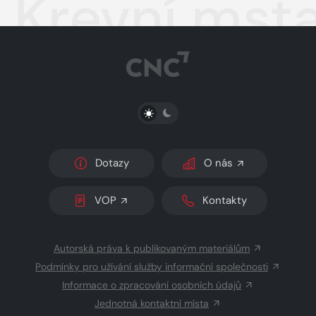
Krevní mst
PŘEPNOUT SVĚTLÝ/TMAVÝ REŽIM
Dotazy
O nás
VOP
Kontakty
Autorská práva k publikovaným materiálům
Podmínky pro užívání služby informační společnosti
Informace o zpracování osobních údajů
Jednotná kontaktní místa