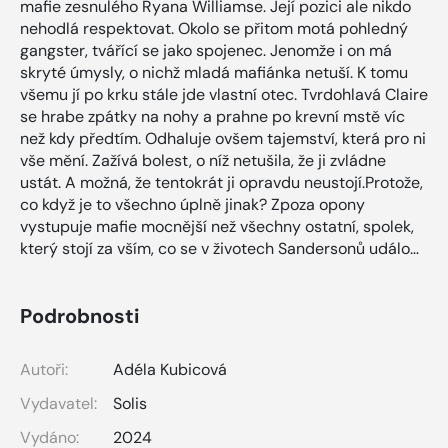
mafie zesnulého Ryana Williamse. Její pozici ale nikdo
nehodlá respektovat. Okolo se přitom motá pohledný
gangster, tvářící se jako spojenec. Jenomže i on má
skryté úmysly, o nichž mladá mafiánka netuší. K tomu
všemu jí po krku stále jde vlastní otec. Tvrdohlavá Claire
se hrabe zpátky na nohy a prahne po krevní mstě víc
než kdy předtím. Odhaluje ovšem tajemství, která pro ni
vše mění. Zažívá bolest, o níž netušila, že ji zvládne
ustát. A možná, že tentokrát ji opravdu neustojí.Protože,
co když je to všechno úplně jinak? Zpoza opony
vystupuje mafie mocnější než všechny ostatní, spolek,
který stojí za vším, co se v životech Sandersonů událo…
Podrobnosti
Autoři:
Adéla Kubicová
Vydavatel:
Solis
Vydáno:
2024