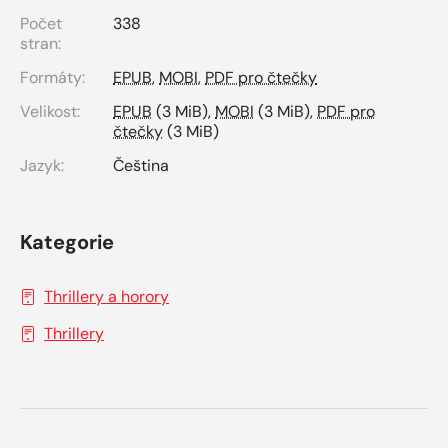
Počet
338
stran:
Formáty:
EPUB
,
MOBI
,
PDF pro čtečky
Velikost:
EPUB
(3 MiB),
MOBI
(3 MiB),
PDF pro
čtečky
(3 MiB)
Jazyk:
Čeština
Kategorie
Thrillery a horory
Thrillery