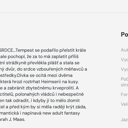
Po
Aut
CE…Tempest se podařilo přelstít krále
le pochopí, že za to má zaplatit příliš
Vyd
itní strážkyně převlékla plášť a stala se
Temný dvůr, do srdce vzbouřených měňavců a
Vy
prostředky.Dívka se ocitá mezi dvěma
Po
erá hrozí roztrhat Heimserii na kusy.
str
e a zabránit zbytečnému krveprolití. A
o ctitelů, polonahých vládců i nebezpečně
For
 tak odradit, i kdyby jí to mělo zlomit
Vel
ítel a před kým by si měla raději krýt záda,
antická i napínavá new adult fantasy
rah J. Maas.
Jaz