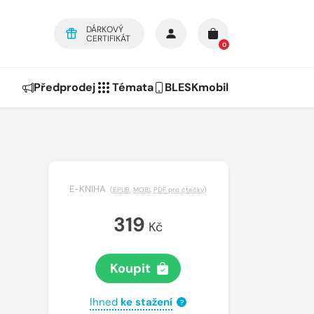
DÁRKOVÝ
CERTIFIKÁT
0
Předprodej
Témata
BLESKmobil
E-KNIHA
(
EPUB
,
MOBI
,
PDF pro čtečky
)
319
Kč
Koupit
Ihned
ke stažení
?