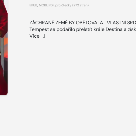
EPUB
,
MOBI
,
PDF pro čtečky
(272 stran)
ZÁCHRANĚ ZEMĚ BY OBĚTOVALA I VLASTNÍ SR
Tempest se podařilo přelstít krále Destina a získa
Více