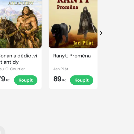
Další
onan a dědictví
Ranyt: Proměna
Conan: Se
tlantidy
šachy; Lé
aul O. Courtier
Jan Pilát
Václav Vágen
79
89
79
Koupit
Koupit
K
Kč
Kč
Kč
a