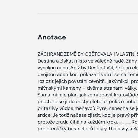
Anotace
ZÁCHRANĚ ZEMĚ BY OBĚTOVALA I VLASTNÍ SRD
Destina a získat místo ve válečné radě. Záhy a
vysokou cenu. Aniž by Destin tušil, že jeho el
dvojitou agentkou, přikáže jí vetřít se na 
rozložit jejich povstání zevnitř… jakýmikoli 
mlýnskými kameny – dvěma stranami války, kt
Sama má ale plán, jak zemi zbavit krutovládc
přestože se jí do cesty plete až příliš mnoh
přitažlivý vůdce měňavců Pyre, nenechá se jen
srdce. Je totiž načase zjistit, kdo je pravý př
protože zrada číhá na každém kroku…___Rom
pro čtenářky bestsellerů Laury Thalassy a Sa