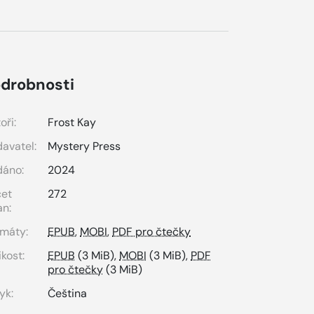
drobnosti
oři:
Frost Kay
avatel:
Mystery Press
dáno:
2024
čet
272
an:
máty:
EPUB
,
MOBI
,
PDF pro čtečky
ikost:
EPUB
(3 MiB),
MOBI
(3 MiB),
PDF
pro čtečky
(3 MiB)
yk:
Čeština