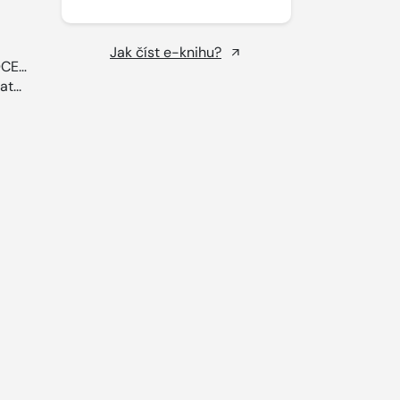
Jak číst e-knihu?
DCE…
t...