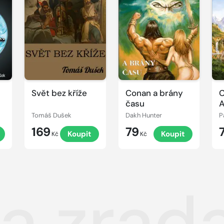
Svět bez kříže
Conan a brány
C
času
A
Tomáš Dušek
Dakh Hunter
P
169
79
Koupit
Koupit
Kč
Kč
 a zrad