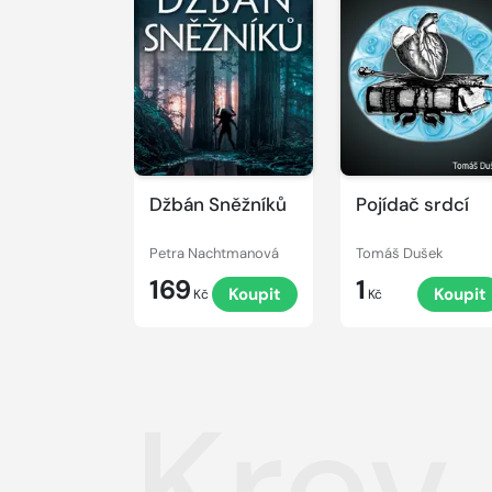
Džbán Sněžníků
Pojídač srdcí
Petra Nachtmanová
Tomáš Dušek
169
1
Koupit
Koupit
Kč
Kč
Krev