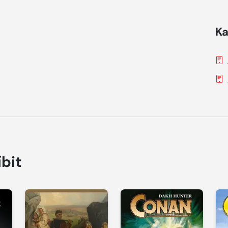
Ka
íbit