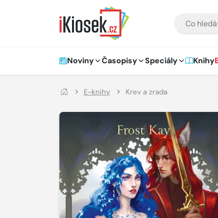
Přejít na hlavní obsah
VYHLEDÁVÁNÍ
Hlavní navigace
Noviny
Časopisy
Speciály
Knihy
E-knihy
Krev a zrada