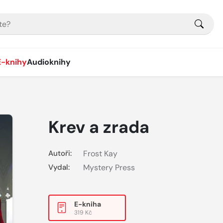
E-knihy
Audioknihy
Krev a zrada
Autoři:
Frost Kay
Vydal:
Mystery Press
E-kniha
319 Kč