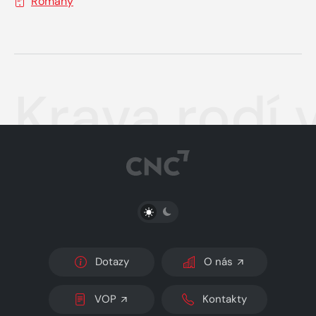
Romány
Krava rodí 
PŘEPNOUT SVĚTLÝ/TMAVÝ REŽIM
Dotazy
O nás
VOP
Kontakty