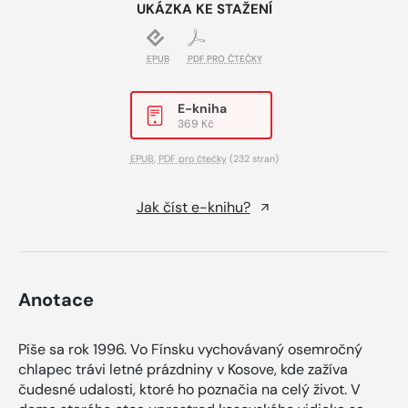
UKÁZKA KE STAŽENÍ
EPUB
PDF PRO ČTEČKY
E-kniha
369 Kč
EPUB
,
PDF pro čtečky
(232 stran)
Jak číst e-knihu?
Anotace
Píše sa rok 1996. Vo Fínsku vychovávaný osemročný
chlapec trávi letné prázdniny v Kosove, kde zažíva
čudesné udalosti, ktoré ho poznačia na celý život. V