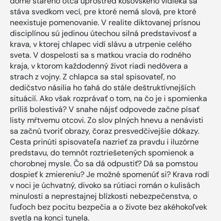
dome starého otca uprostred kosovského vidieka sa
stáva svedkom vecí, pre ktoré nemá slová, pre ktoré
neexistuje pomenovanie. V realite diktovanej prísnou
disciplínou sú jedinou útechou silná predstavivosť a
krava, v ktorej chlapec vidí slávu a utrpenie celého
sveta. V dospelosti sa s matkou vracia do rodného
kraja, v ktorom každodenný život riadi nedôvera a
strach z vojny. Z chlapca sa stal spisovateľ, no
dedičstvo násilia ho ťahá do stále deštruktívnejších
situácií. Ako však rozprávať o tom, na čo je i spomienka
príliš bolestivá? V snahe nájsť odpovede začne písať
listy mŕtvemu otcovi. Zo slov plných hnevu a nenávisti
sa začnú tvoriť obrazy, čoraz presvedčivejšie dôkazy.
Cesta prinúti spisovateľa nazrieť za pravdu i iluzórne
predstavu, do temnôt roztriešetených spomienok a
chorobnej mysle. Čo sa dá odpustiť? Dá sa pomstou
dospieť k zmiereniu? Je možné spomenúť si? Krava rodí
v noci je úchvatný, divoko sa rútiaci román o kulisách
minulosti a neprestajnej blízkosti nebezpečenstva, o
ľuďoch bez pocitu bezpečia a o živote bez akéhokoľvek
svetla na konci tunela.