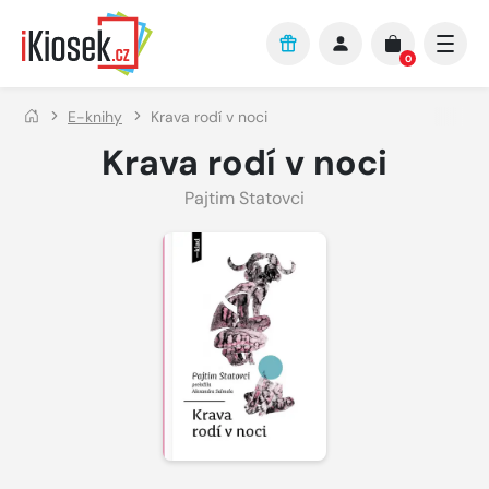
Přejít na hlavní obsah
0
E-knihy
Krava rodí v noci
Krava rodí v noci
Pajtim Statovci