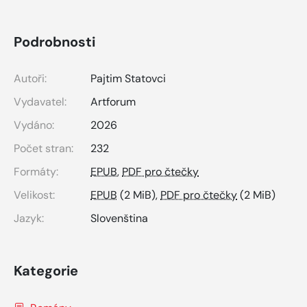
Podrobnosti
Autoři:
Pajtim Statovci
Vydavatel:
Artforum
Vydáno:
2026
Počet stran:
232
Formáty:
EPUB
,
PDF pro čtečky
Velikost:
EPUB
(2 MiB),
PDF pro čtečky
(2 MiB)
Jazyk:
Slovenština
Kategorie