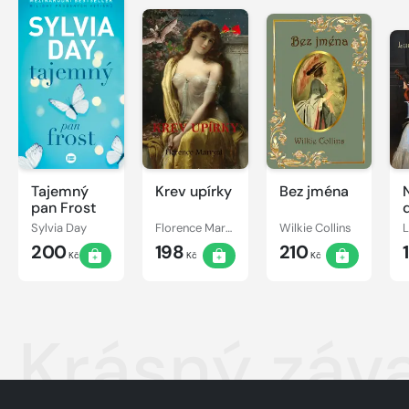
Tajemný
Krev upírky
Bez jména
pan Frost
Sylvia Day
Florence Marryat
Wilkie Collins
200
198
210
Kč
Kč
Kč
Krásný záv