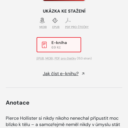
UKÁZKA KE STAŽENÍ
MOBI
EPUB
PDF PRO ČTEČKY
E-kniha
69 Kč
EPUB
,
MOBI
,
PDF pro čtečky
(153 stran)
Jak číst e-knihu?
Anotace
Pierce Hollister si nikdy nikoho nenechal připustit moc
blízko k tělu – a samozřejmě neměl nikdy v úmyslu stát