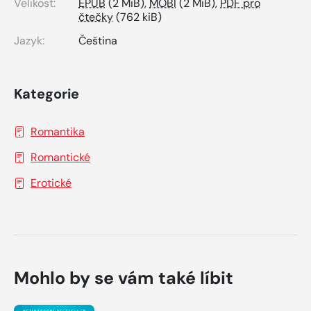
Velikost:
EPUB
(2 MiB),
MOBI
(2 MiB),
PDF pro
čtečky
(762 kiB)
Jazyk:
Čeština
Kategorie
Romantika
Romantické
Erotické
Mohlo by se vám také líbit