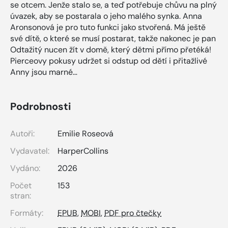
se otcem. Jenže stalo se, a teď potřebuje chůvu na plný
úvazek, aby se postarala o jeho malého synka. Anna
Aronsonová je pro tuto funkci jako stvořená. Má ještě
své dítě, o které se musí postarat, takže nakonec je pan
Odtažitý nucen žít v domě, který dětmi přímo přetéká!
Pierceovy pokusy udržet si odstup od dětí i přitažlivé
Anny jsou marné…
Podrobnosti
Autoři:
Emilie Roseová
Vydavatel:
HarperCollins
Vydáno:
2026
Počet
153
stran:
Formáty:
EPUB
,
MOBI
,
PDF pro čtečky