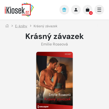
Přejít na hlavní obsah
0
E-knihy
Krásný závazek
Krásný závazek
Emilie Roseová