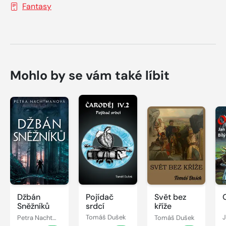
Fantasy
Mohlo by se vám také líbit
Džbán
Pojídač
Svět bez
Sněžníků
srdcí
kříže
Petra Nachtmanová
Tomáš Dušek
Tomáš Dušek
J