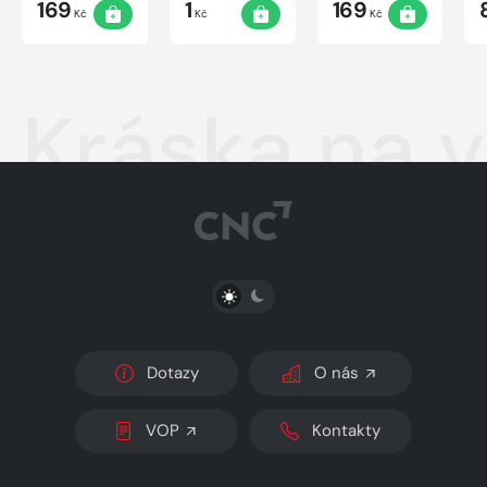
169
1
169
Kč
Kč
Kč
Kráska na 
PŘEPNOUT SVĚTLÝ/TMAVÝ REŽIM
Dotazy
O nás
VOP
Kontakty