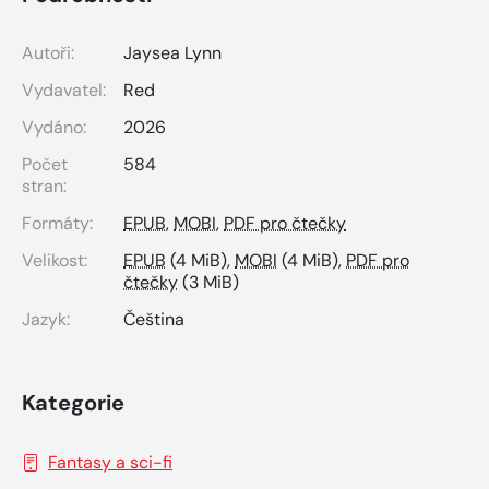
Autoři:
Jaysea Lynn
Vydavatel:
Red
Vydáno:
2026
Počet
584
stran:
Formáty:
EPUB
,
MOBI
,
PDF pro čtečky
Velikost:
EPUB
(4 MiB),
MOBI
(4 MiB),
PDF pro
čtečky
(3 MiB)
Jazyk:
Čeština
Kategorie
Fantasy a sci-fi