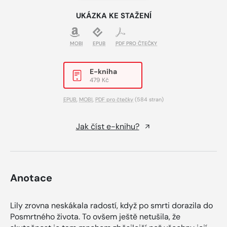
UKÁZKA KE STAŽENÍ
MOBI
EPUB
PDF PRO ČTEČKY
E-kniha
479 Kč
EPUB
,
MOBI
,
PDF pro čtečky
(584 stran)
Jak číst e-knihu?
Anotace
Lily zrovna neskákala radostí, když po smrti dorazila do
Posmrtného života. To ovšem ještě netušila, že