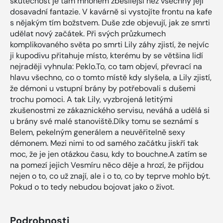
skutečnost je tam mnohem zběsilejší než všechny její
dosavadní fantazie. V kavárně si vystojíte frontu na kafe
s nějakým tím božstvem. Duše zde objevují, jak ze smrti
udělat nový začátek. Při svých průzkumech
komplikovaného světa po smrti Lily záhy zjistí, že nejvíc
ji kupodivu přitahuje místo, kterému by se většina lidí
nejraději vyhnula: Peklo.To, co tam objeví, převrací na
hlavu všechno, co o tomto místě kdy slyšela, a Lily zjistí,
že démoni u vstupní brány by potřebovali s dušemi
trochu pomoci. A tak Lily, vyzbrojená letitými
zkušenostmi ze zákaznického servisu, neváhá a udělá si
u brány své malé stanoviště.Díky tomu se seznámí s
Belem, pekelným generálem a neuvěřitelně sexy
démonem. Mezi nimi to od samého začátku jiskří tak
moc, že je jen otázkou času, kdy to bouchne.A zatím se
na pomezí jejich Vesmíru něco děje a hrozí, že přijdou
nejen o to, co už znají, ale i o to, co by teprve mohlo být.
Pokud o to tedy nebudou bojovat jako o život.
Podrobnosti