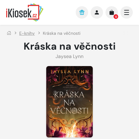
Přejít na hlavní obsah
0
E-knihy
Kráska na věčnosti
Kráska na věčnosti
Jaysea Lynn