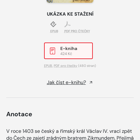
UKÁZKA KE STAŽENÍ
EPUB
PDF PRO ČTEČKY
E-kniha
424 Kč
EPUB
,
PDF pro čtečky
(480 stran)
Jak číst e-knihu?
Anotace
V roce 1403 se český a římský král Václav IV. vrací zpět
do Čech ze zajetí zrádným bratrem Zikmundem. Přejímá