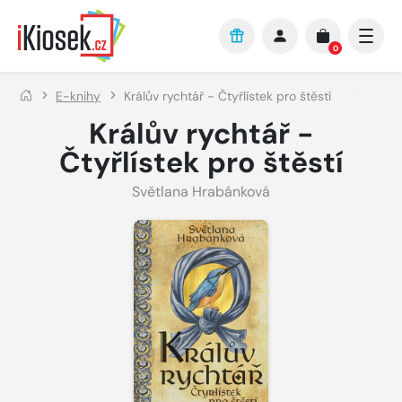
Přejít na hlavní obsah
0
E-knihy
Králův rychtář - Čtyřlístek pro štěstí
Králův rychtář -
Čtyřlístek pro štěstí
Světlana Hrabánková