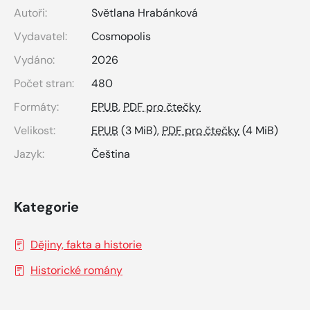
Autoři:
Světlana Hrabánková
Vydavatel:
Cosmopolis
Vydáno:
2026
Počet stran:
480
Formáty:
EPUB
,
PDF pro čtečky
Velikost:
EPUB
(3 MiB),
PDF pro čtečky
(4 MiB)
Jazyk:
Čeština
Kategorie
Dějiny, fakta a historie
Historické romány