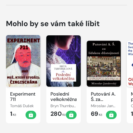
Mohlo by se vám také líbit
Experiment
Poslední
Putování A.
711
velkokněžna
Š. za
lidskou
Tomáš Dušek
Bryn Thurnbullová
Miroslav Jandovský
O
důstojností
1
280
69
Kč
Kč
Kč