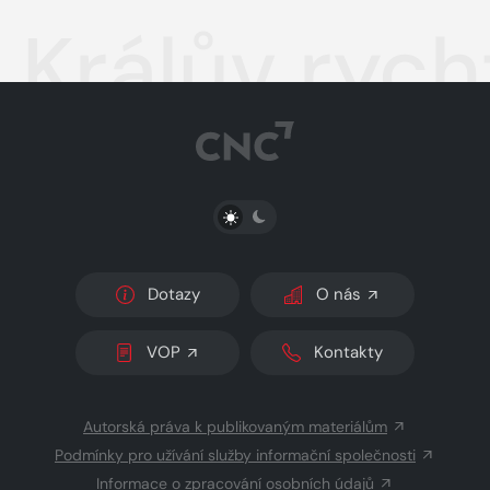
Králův rycht
PŘEPNOUT SVĚTLÝ/TMAVÝ REŽIM
Dotazy
O nás
VOP
Kontakty
Autorská práva k publikovaným materiálům
Podmínky pro užívání služby informační společnosti
Informace o zpracování osobních údajů