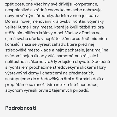
zpět postupně všechny své dřívější kompetence,
nespolehlivé a zrádné osoby kolem sebe nahrazuje
novými věrnými úředníky. Jedním z nich je i pán z
Donína, nově jmenovaný královský rychtář, vojenský
velitel Kutné Hory, města, které je kvůli těžbě stříbra
stěžejním pilířem královy moci. Václav z Donína se
ujímá svého úřadu v nepřátelském prostředí místních
konšelů, snaží se vyřešit záhady, které před něj
středověké město klade a najít pachatele, jenž mají na
svědomí nejen úklady vůči samotnému králi, ale i
nelítostné a zákeřné vraždy zdejších obyvatel.Společně
s rychtářem procházíme středověkými uličkami Hory,
výstavnými domy i chatrčemi na předměstích,
sestupujeme do středověkých štol stříbrných dolů a
proplétáme se množstvím intrik místní honorace,
abychom vyřešili první z tajemných případů.
Podrobnosti