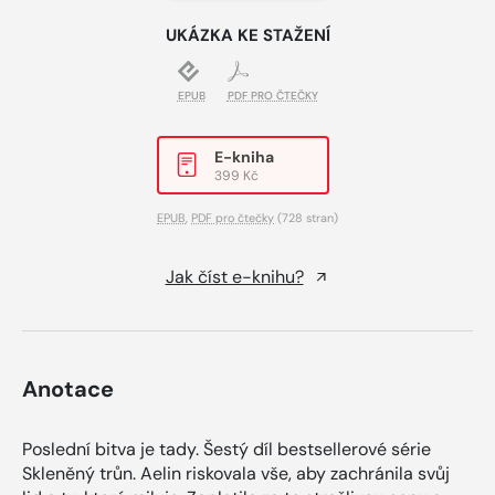
UKÁZKA KE STAŽENÍ
EPUB
PDF PRO ČTEČKY
E-kniha
399 Kč
EPUB
,
PDF pro čtečky
(728 stran)
Jak číst e-knihu?
Anotace
Poslední bitva je tady. Šestý díl bestsellerové série
Skleněný trůn. Aelin riskovala vše, aby zachránila svůj