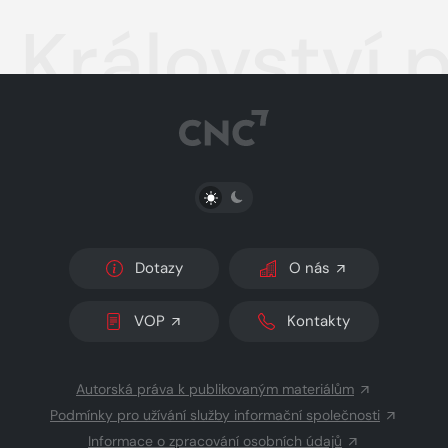
Království 
PŘEPNOUT SVĚTLÝ/TMAVÝ REŽIM
Dotazy
O nás
VOP
Kontakty
Autorská práva k publikovaným materiálům
Podmínky pro užívání služby informační společnosti
Informace o zpracování osobních údajů