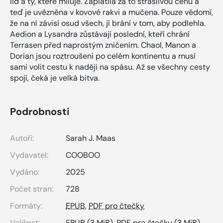
lid a ty, které miluje. Zaplatila za to strašlivou cenu a
teď je uvězněna v kovové rakvi a mučena. Pouze vědomí,
že na ní závisí osud všech, jí brání v tom, aby podlehla.
Aedion a Lysandra zůstávají poslední, kteří chrání
Terrasen před naprostým zničením. Chaol, Manon a
Dorian jsou roztroušeni po celém kontinentu a musí
sami volit cestu k naději na spásu. Až se všechny cesty
spojí, čeká je velká bitva.
Podrobnosti
Autoři:
Sarah J. Maas
Vydavatel:
COOBOO
Vydáno:
2025
Počet stran:
728
Formáty:
EPUB
,
PDF pro čtečky
Velikost:
EPUB
(3 MiB),
PDF pro čtečky
(3 MiB)