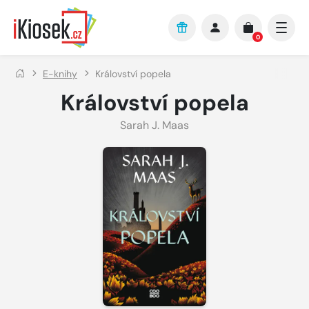
Přejít na hlavní obsah
0
E-knihy
Království popela
Království popela
Sarah J. Maas