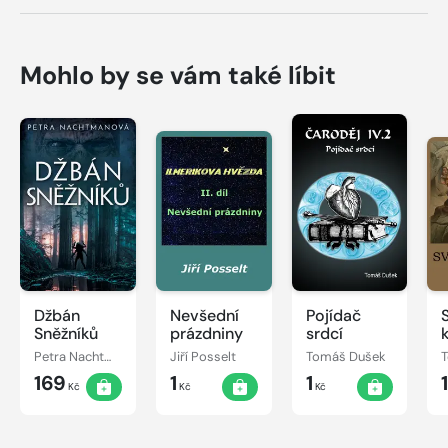
Mohlo by se vám také líbit
Džbán
Nevšední
Pojídač
Sněžníků
prázdniny
srdcí
Petra Nachtmanová
Jiří Posselt
Tomáš Dušek
169
1
1
Kč
Kč
Kč