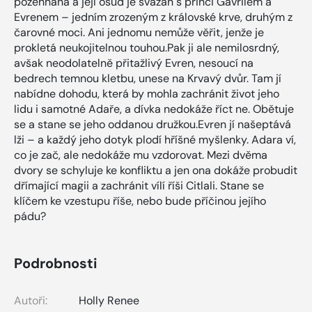
požehnaná a její osud je svázán s princi Gavrilem a
Evrenem – jedním zrozeným z královské krve, druhým z
čarovné moci. Ani jednomu nemůže věřit, jenže je
prokletá neukojitelnou touhou.Pak ji ale nemilosrdný,
avšak neodolatelně přitažlivý Evren, nesoucí na
bedrech temnou kletbu, unese na Krvavý dvůr. Tam jí
nabídne dohodu, která by mohla zachránit život jeho
lidu i samotné Adaře, a dívka nedokáže říct ne. Obětuje
se a stane se jeho oddanou družkou.Evren jí našeptává
lži – a každý jeho dotyk plodí hříšné myšlenky. Adara ví,
co je zač, ale nedokáže mu vzdorovat. Mezi dvěma
dvory se schyluje ke konfliktu a jen ona dokáže probudit
dřímající magii a zachránit vílí říši Citlali. Stane se
klíčem ke vzestupu říše, nebo bude příčinou jejího
pádu?
Podrobnosti
Autoři:
Holly Renee