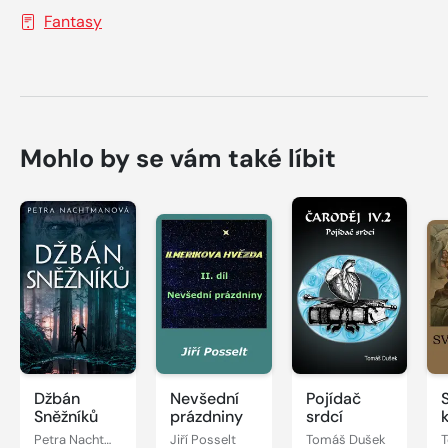
Fantasy
Mohlo by se vám také líbit
Džbán
Nevšední
Pojídač
Sněžníků
prázdniny
srdcí
Petra Nachtmanová
Jiří Posselt
Tomáš Dušek