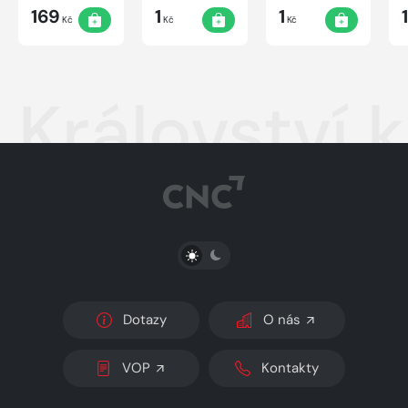
169
1
1
Kč
Kč
Kč
Království 
PŘEPNOUT SVĚTLÝ/TMAVÝ REŽIM
Dotazy
O nás
VOP
Kontakty