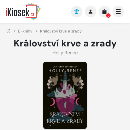
Přejít na hlavní obsah
0
E-knihy
Království krve a zrady
Království krve a zrady
Holly Renee