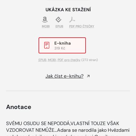
UKÁZKA KE STAŽENÍ
MOBI
EPUB
PDF PRO ČTEČKY
E-kniha
319 Kč
EPUB
,
MOBI
,
PDF pro čtečky
(272 stran)
Jak číst e-knihu?
Anotace
SVÉMU OSUDU SE NEPODDÁ,VLASTNÍ TOUZE VŠAK
VZDOROVAT NEMŮŽE…Adara se narodila jako Hvězdami