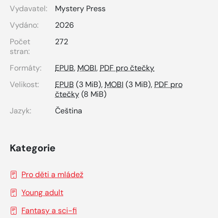
Vydavatel:
Mystery Press
Vydáno:
2026
Počet
272
stran:
Formáty:
EPUB
,
MOBI
,
PDF pro čtečky
Velikost:
EPUB
(3 MiB),
MOBI
(3 MiB),
PDF pro
čtečky
(8 MiB)
Jazyk:
Čeština
Kategorie
Pro děti a mládež
Young adult
Fantasy a sci-fi