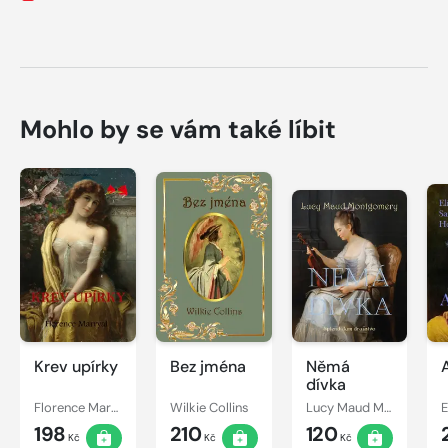
Mohlo by se vám také líbit
Krev upírky
Bez jména
Němá
dívka
Florence Marryat
Wilkie Collins
Lucy Maud Montgomery
198
210
120
Kč
Kč
Kč