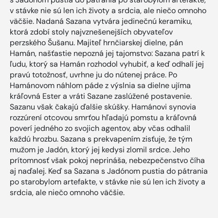
v stávke nie sú len ich životy a srdcia, ale niečo omnoho
väčšie. Nadaná Sazana vytvára jedinečnú keramiku,
ktorá zdobí stoly najvznešenejších obyvateľov
perzského Šušanu. Majiteľ hrnčiarskej dielne, pán
Hamán, našťastie nepozná jej tajomstvo: Sazana patrí k
ľudu, ktorý sa Hamán rozhodol vyhubiť, a keď odhalí jej
pravú totožnosť, uvrhne ju do nútenej práce. Po
Hamánovom náhlom páde z výslnia sa dielne ujíma
kráľovná Ester a vráti Sazane zaslúžené postavenie.
Sazanu však čakajú ďalšie skúšky. Hamánovi synovia
rozzúrení otcovou smrťou hľadajú pomstu a kráľovná
poverí jedného zo svojich agentov, aby včas odhalil
každú hrozbu. Sazana s prekvapením zisťuje, že tým
mužom je Jadón, ktorý jej kedysi zlomil srdce. Jeho
prítomnosť však pokoj neprináša, nebezpečenstvo číha
aj naďalej. Keď sa Sazana s Jadónom pustia do pátrania
po starobylom artefakte, v stávke nie sú len ich životy a
srdcia, ale niečo omnoho väčšie.