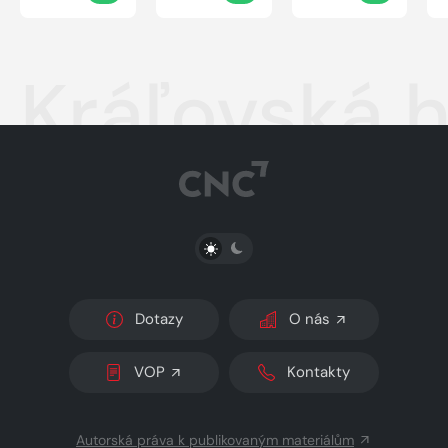
Kráľovská h
PŘEPNOUT SVĚTLÝ/TMAVÝ REŽIM
Dotazy
O nás
VOP
Kontakty
Autorská práva k publikovaným materiálům