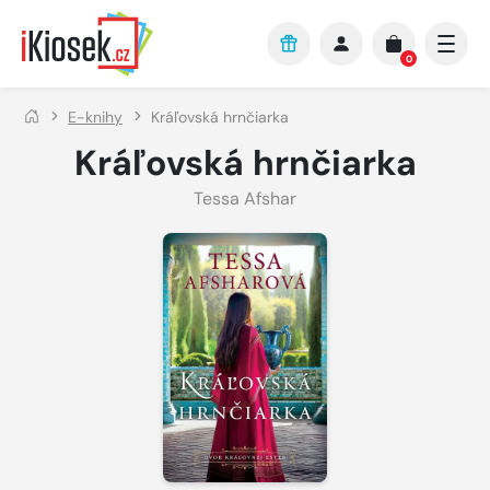
Přejít na hlavní obsah
0
E-knihy
Kráľovská hrnčiarka
Kráľovská hrnčiarka
Tessa Afshar