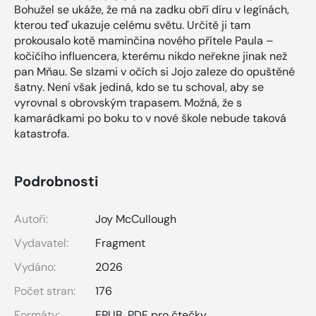
Bohužel se ukáže, že má na zadku obří díru v legínách,
kterou teď ukazuje celému světu. Určitě ji tam
prokousalo kotě maminčina nového přítele Paula –
kočičího influencera, kterému nikdo neřekne jinak než
pan Mňau. Se slzami v očích si Jojo zaleze do opuštěné
šatny. Není však jediná, kdo se tu schoval, aby se
vyrovnal s obrovským trapasem. Možná, že s
kamarádkami po boku to v nové škole nebude taková
katastrofa.
Podrobnosti
Autoři:
Joy McCullough
Vydavatel:
Fragment
Vydáno:
2026
Počet stran:
176
Formáty:
EPUB
,
PDF pro čtečky