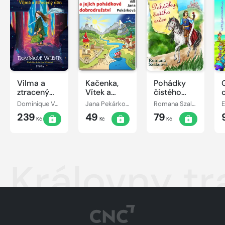
Vilma a
Kačenka,
Pohádky
ztracený
Vítek a
čistého
den
jejich
srdce
Dominique Valente
Jana Pekárková
Romana Szalaiová
E
pohádkové
239
49
79
dobrodružství
Kč
Kč
Kč
Královny tr