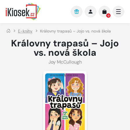
Přejít na hlavní obsah
0
E-knihy
Královny trapasů – Jojo vs. nová škola
Královny trapasů – Jojo
vs. nová škola
Joy McCullough