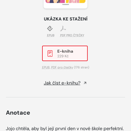
UKÁZKA KE STAŽENÍ
EPUB
PDF PRO ČTEČKY
E-kniha
229 Kč
EPUB
,
PDF pro čtečky
(176 stran)
Jak číst e-knihu?
Anotace
Jojo chtěla, aby byl její první den v nové škole perfektní.