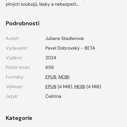
plných soubojů, lásky a nebezpečí…
Podrobnosti
Autoři:
Juliane Stadlerová
Vydavatel:
Pavel Dobrovský - BETA
Vydáno:
2024
Počet stran:
656
Formáty:
EPUB
,
MOBI
Velikost:
EPUB
(4 MiB),
MOBI
(4 MiB)
Jazyk:
Čeština
Kategorie