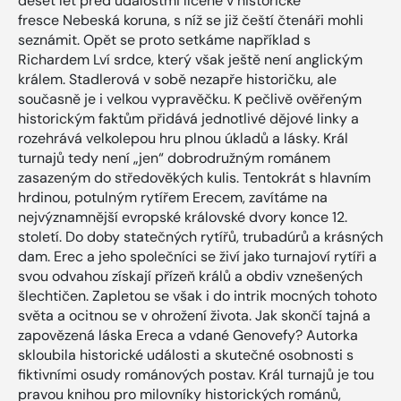
deset let před událostmi líčené v historické
fresce Nebeská koruna, s níž se již čeští čtenáři mohli
seznámit. Opět se proto setkáme například s
Richardem Lví srdce, který však ještě není anglickým
králem. Stadlerová v sobě nezapře historičku, ale
současně je i velkou vypravěčku. K pečlivě ověřeným
historickým faktům přidává jednotlivé dějové linky a
rozehrává velkolepou hru plnou úkladů a lásky. Král
turnajů tedy není „jen“ dobrodružným románem
zasazeným do středověkých kulis. Tentokrát s hlavním
hrdinou, potulným rytířem Erecem, zavítáme na
nejvýznamnější evropské královské dvory konce 12.
století. Do doby statečných rytířů, trubadúrů a krásných
dam. Erec a jeho společníci se živí jako turnajoví rytíři a
svou odvahou získají přízeň králů a obdiv vznešených
šlechtičen. Zapletou se však i do intrik mocných tohoto
světa a ocitnou se v ohrožení života. Jak skončí tajná a
zapovězená láska Ereca a vdané Genovefy? Autorka
skloubila historické události a skutečné osobnosti s
fiktivními osudy románových postav. Král turnajů je tou
pravou knihou pro milovníky historických románů,