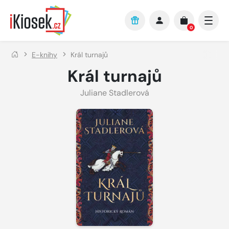
Přejít na hlavní obsah
0
E-knihy
Král turnajů
Král turnajů
Juliane Stadlerová