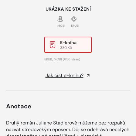
UKÁZKA KE STAŽENÍ
MOBI
EPUB
E-kniha
380 Kč
EPUB
,
MOBI
(656 stran)
Jak číst e-knihu?
Anotace
Druhý román Juliane Stadlerové můžeme bez rozpaků
nazvat středověkým eposem. Děj se odehrává necelých