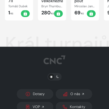
711
velkokněžna
pouť
Tomáš Dušek
Bryn Thurnbullová
Miroslav Jandovský
1
280
69
Kč
Kč
Kč
Král turnaj
PŘEPNOUT SVĚTLÝ/TMAVÝ REŽIM
Dotazy
O nás
VOP
Kontakty