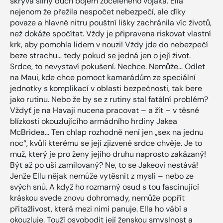
skrývá silný duch bojem zoceleného vojáka. Ella
nejenom že přežila nespočet nebezpečí, ale díky
povaze a hlavně nitru pouštní lišky zachránila víc životů,
než dokáže spočítat. Vždy je připravena riskovat vlastní
krk, aby pomohla lidem v nouzi! Vždy jde do nebezpečí
beze strachu… tedy pokud se jedná jen o její život.
Srdce, to nevystaví pokušení. Nechce. Nemůže… Odlet
na Maui, kde chce pomoct kamarádům ze speciální
jednotky s komplikací v oblasti bezpečnosti, tak bere
jako rutinu. Nebo že by se z rutiny stal fatální problém?
Vždyť je na Havaji nucena pracovat – a žít – v těsné
blízkosti okouzlujícího armádního hrdiny Jakea
McBridea… Ten chlap rozhodně není jen „sex na jednu
noc“, kvůli kterému se její zjizvené srdce chvěje. Je to
muž, který je pro ženy jejího druhu naprosto zakázaný!
Být až po uši zamilovaný? Ne, to se Jakeovi nestává!
Jenže Ellu nějak nemůže vytěsnit z mysli – nebo ze
svých snů. A když ho rozmarný osud s tou fascinující
kráskou svede znovu dohromady, nemůže popřít
přitažlivost, která mezi nimi panuje. Ella ho vábí a
okouzluje. Touží osvobodit její ženskou smyslnost a