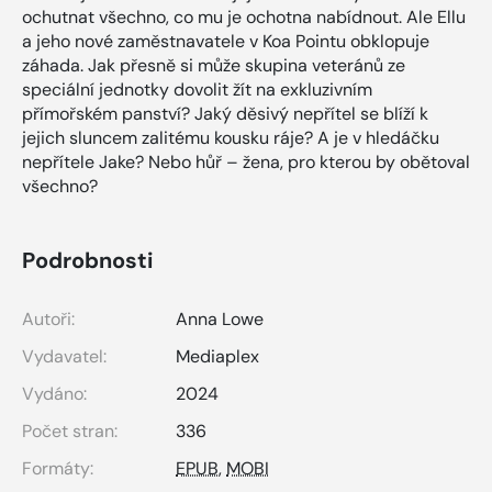
ochutnat všechno, co mu je ochotna nabídnout. Ale Ellu
a jeho nové zaměstnavatele v Koa Pointu obklopuje
záhada. Jak přesně si může skupina veteránů ze
speciální jednotky dovolit žít na exkluzivním
přímořském panství? Jaký děsivý nepřítel se blíží k
jejich sluncem zalitému kousku ráje? A je v hledáčku
nepřítele Jake? Nebo hůř – žena, pro kterou by obětoval
všechno?
Podrobnosti
Autoři:
Anna Lowe
Vydavatel:
Mediaplex
Vydáno:
2024
Počet stran:
336
Formáty:
EPUB
,
MOBI