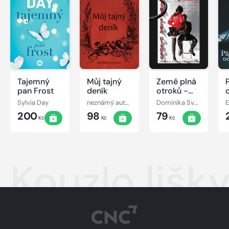
Tajemný
Můj tajný
Země plná
pan Frost
deník
otroků -
Pravda o
Sylvia Day
neznámý autor
Dominika Svobodová
E
(vašich)
200
98
79
mužích
Kč
Kč
Kč
Kouzlo lišk