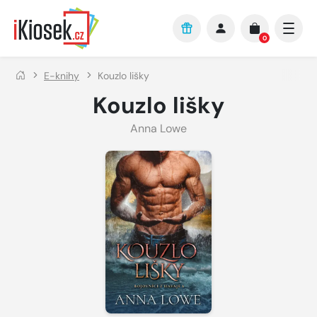
Přejít na hlavní obsah
0
E-knihy
Kouzlo lišky
Kouzlo lišky
Anna Lowe