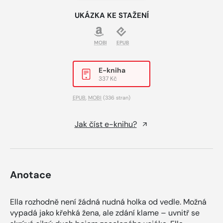
UKÁZKA KE STAŽENÍ
MOBI
EPUB
E-kniha
337 Kč
EPUB
,
MOBI
(336 stran)
Jak číst e-knihu?
Anotace
Ella rozhodně není žádná nudná holka od vedle. Možná
vypadá jako křehká žena, ale zdání klame – uvnitř se