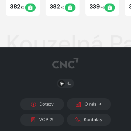
pokladů
382
382
339
Kč
Kč
Kč
Kouzelná P
PŘEPNOUT SVĚTLÝ/TMAVÝ REŽIM
Dotazy
O nás
VOP
Kontakty