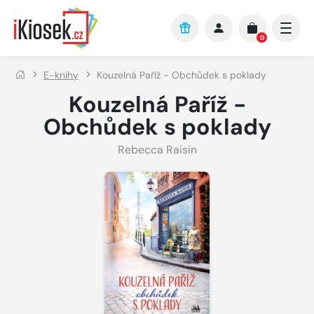
Přejít na hlavní obsah
0
E-knihy
Kouzelná Paříž - Obchůdek s poklady
Kouzelná Paříž -
Obchůdek s poklady
Rebecca Raisin