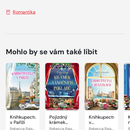
Romantika
Mohlo by se vám také líbit
Knihkupectví
Pojízdný
Knihkupectví
v Paříži
krámek
v
vánočních
Benátkách
Rebecca Raisin
Rebecca Raisin
Rebecca Raisin