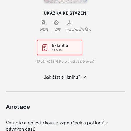
UKÁZKA KE STAŽENÍ
MOBI
EPUB
PDF PRO ČTEČKY
E-kniha
382 Kč
EPUB
,
MOBI
,
PDF pro čtečky
(336 stran)
Jak číst e-knihu?
Anotace
Vstupte a objevte kouzlo vzpomínek a pokladů z
dávných časů