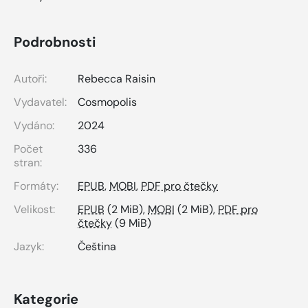
Podrobnosti
Autoři:
Rebecca Raisin
Vydavatel:
Cosmopolis
Vydáno:
2024
Počet
336
stran:
Formáty:
EPUB
,
MOBI
,
PDF pro čtečky
Velikost:
EPUB
(2 MiB),
MOBI
(2 MiB),
PDF pro
čtečky
(9 MiB)
Jazyk:
Čeština
Kategorie