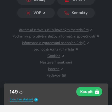
VOP
Kontakty
Autorská práva k publikovaným materiálům
Podmínky pro užívání služby informační společnosti
Informace o zpracování osobních údajů
Jednotná kontaktní místa
Cookies
Nastavení soukromí
Inzerce
Redakce
149
Koupit
Kč
© 2026 Copyright
CZECH NEWS CENTER a.s.
a dodavatelé
Ihned
ke stažení
obsahu
?
Vysázeno
Grand IT s.r.o.