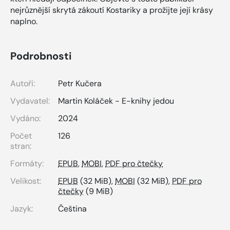
nejrůznější skrytá zákoutí Kostariky a prožijte její krásy
naplno.
Podrobnosti
Autoři:
Petr Kučera
Vydavatel:
Martin Koláček - E-knihy jedou
Vydáno:
2024
Počet
126
stran:
Formáty:
EPUB
,
MOBI
,
PDF pro čtečky
Velikost:
EPUB
(32 MiB),
MOBI
(32 MiB),
PDF pro
čtečky
(9 MiB)
Jazyk:
Čeština