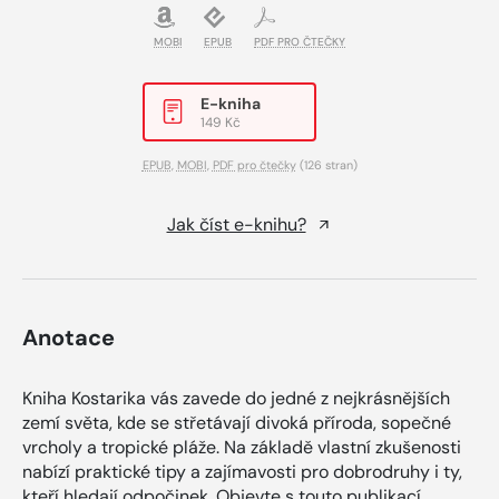
MOBI
EPUB
PDF PRO ČTEČKY
E-kniha
149 Kč
EPUB
,
MOBI
,
PDF pro čtečky
(126 stran)
Jak číst e-knihu?
Anotace
Kniha Kostarika vás zavede do jedné z nejkrásnějších
zemí světa, kde se střetávají divoká příroda, sopečné
vrcholy a tropické pláže. Na základě vlastní zkušenosti
nabízí praktické tipy a zajímavosti pro dobrodruhy i ty,
kteří hledají odpočinek. Objevte s touto publikací