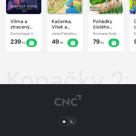
Vilma a
Kačenka,
Pohádky
ztracený
Vítek a
čistého
den
jejich
srdce
Dominique Valente
Jana Pekárková
Romana Szalaiová
E
pohádkové
239
49
79
dobrodružství
Kč
Kč
Kč
Kopačky 2:
PŘEPNOUT SVĚTLÝ/TMAVÝ REŽIM