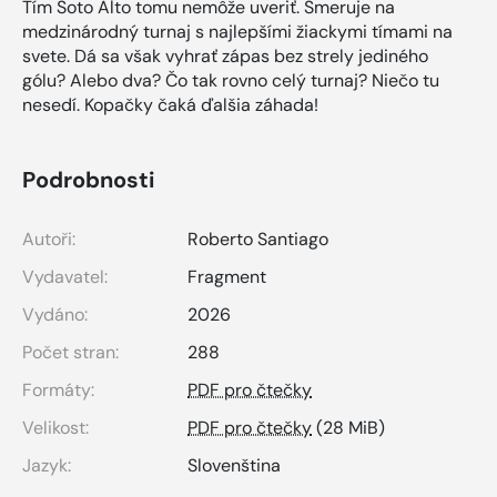
Tím Soto Alto tomu nemôže uveriť. Smeruje na
medzinárodný turnaj s najlepšími žiackymi tímami na
svete. Dá sa však vyhrať zápas bez strely jediného
gólu? Alebo dva? Čo tak rovno celý turnaj? Niečo tu
nesedí. Kopačky čaká ďalšia záhada!
Podrobnosti
Autoři:
Roberto Santiago
Vydavatel:
Fragment
Vydáno:
2026
Počet stran:
288
Formáty:
PDF pro čtečky
Velikost:
PDF pro čtečky
(28 MiB)
Jazyk:
Slovenština