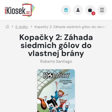
Přejít na hlavní obsah
0
E-knihy
Kopačky 2: Záhada siedmich gólov do vlastnej 
Kopačky 2: Záhada
siedmich gólov do
vlastnej brány
Roberto Santiago