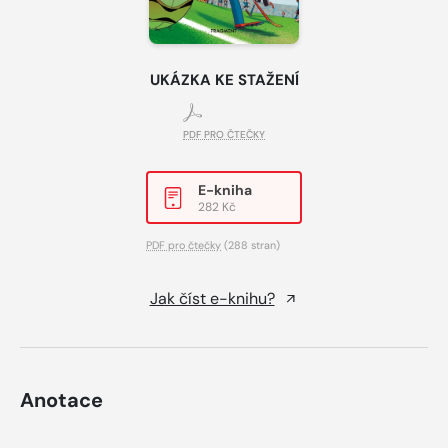
UKÁZKA KE STAŽENÍ
PDF PRO ČTEČKY
E-kniha
282 Kč
PDF pro čtečky
(288 stran)
Jak číst e-knihu?
Anotace