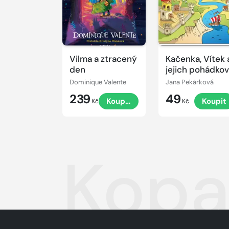
Vilma a ztracený
Kačenka, Vítek 
den
jejich pohádko
dobrodružství
Dominique Valente
Jana Pekárková
239
49
Koupit
Koupit
Kč
Kč
Kopa