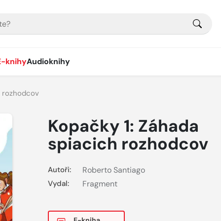
E-knihy
Audioknihy
h rozhodcov
Kopačky 1: Záhada
spiacich rozhodcov
Autoři:
Roberto Santiago
Vydal:
Fragment
E-kniha