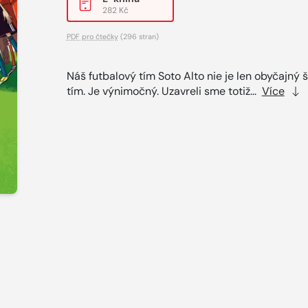
282 Kč
PDF pro čtečky
(296 stran)
Náš futbalový tím Soto Alto nie je len obyčajný 
tím. Je výnimočný. Uzavreli sme totiž...
Více