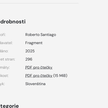
drobnosti
oři:
Roberto Santiago
avatel:
Fragment
dáno:
2025
et stran:
296
máty:
PDF pro čtečky
ikost:
PDF pro čtečky
(15 MiB)
yk:
Slovenština
tegorie