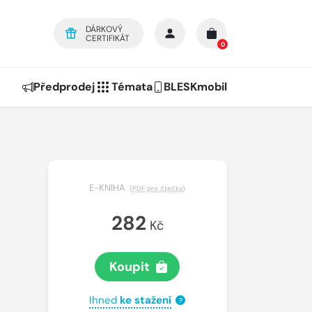
DÁRKOVÝ
CERTIFIKÁT
0
Předprodej
Témata
BLESKmobil
E-KNIHA
(
PDF pro čtečky
)
282
Kč
Koupit
Ihned
ke stažení
?