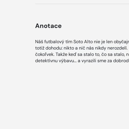
Anotace
Náš futbalový tím Soto Alto nie je len obyča
totiž dohodu: nikto a nič nás nikdy nerozdel
čokoľvek. Takže keď sa stalo to, čo sa stalo,
detektívnu výbavu… a vyrazili sme za dobr