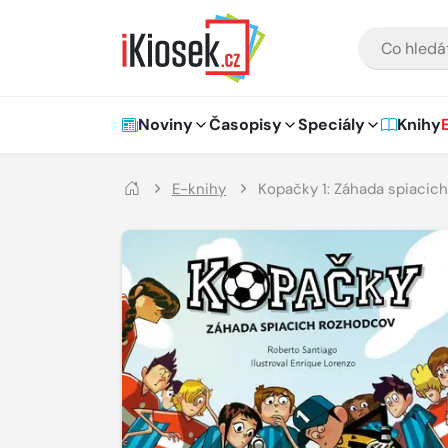
Přejít na hlavní obsah
VYHLEDÁVÁNÍ
Hlavní navigace
Noviny
Časopisy
Speciály
Knihy
E-knihy
Kopačky 1: Záhada spiacic