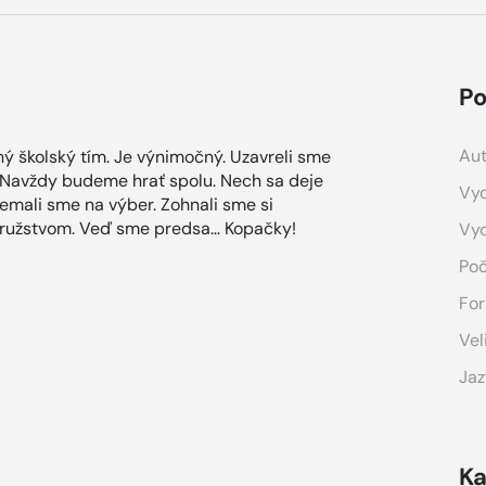
Po
Aut
jný školský tím. Je výnimočný. Uzavreli sme
í. Navždy budeme hrať spolu. Nech sa deje
Vyd
 nemali sme na výber. Zohnali sme si
odružstvom. Veď sme predsa… Kopačky!
Vy
Poč
For
Vel
Jaz
Ka