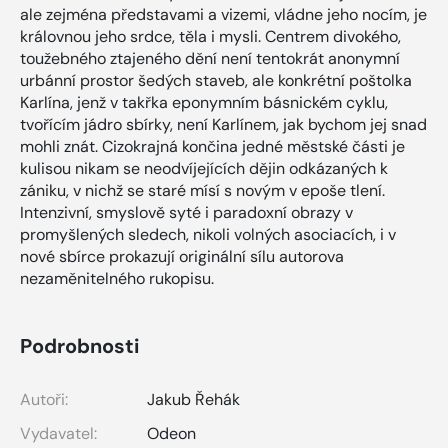
ale zejména představami a vizemi, vládne jeho nocím, je
královnou jeho srdce, těla i mysli. Centrem divokého,
toužebného ztajeného dění není tentokrát anonymní
urbánní prostor šedých staveb, ale konkrétní poštolka
Karlína, jenž v takřka eponymním básnickém cyklu,
tvořícím jádro sbírky, není Karlínem, jak bychom jej snad
mohli znát. Cizokrajná končina jedné městské části je
kulisou nikam se neodvíjejících dějin odkázaných k
zániku, v nichž se staré mísí s novým v epoše tlení.
Intenzivní, smyslově syté i paradoxní obrazy v
promyšlených sledech, nikoli volných asociacích, i v
nové sbírce prokazují originální sílu autorova
nezaměnitelného rukopisu.
Podrobnosti
Autoři:
Jakub Řehák
Vydavatel:
Odeon