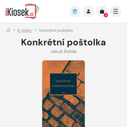
Přejít na hlavní obsah
0
E-knihy
Konkrétní poštolka
Konkrétní poštolka
Jakub Řehák