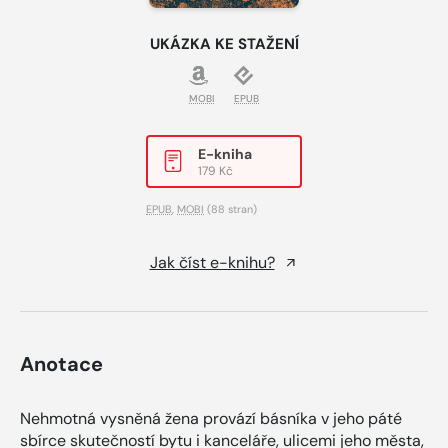
UKÁZKA KE STAŽENÍ
MOBI
EPUB
E-kniha
179 Kč
EPUB
,
MOBI
(88 stran)
Jak číst e-knihu?
Anotace
Nehmotná vysněná žena provází básníka v jeho páté
sbírce skutečností bytu i kanceláře, ulicemi jeho města,