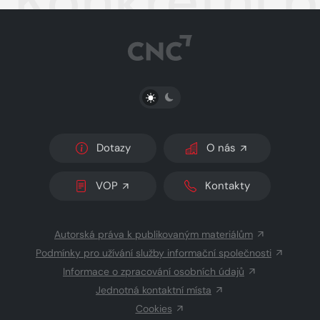
Konkrétní p
PŘEPNOUT SVĚTLÝ/TMAVÝ REŽIM
Dotazy
O nás
VOP
Kontakty
Autorská práva k publikovaným materiálům
Podmínky pro užívání služby informační společnosti
Informace o zpracování osobních údajů
Jednotná kontaktní místa
Cookies