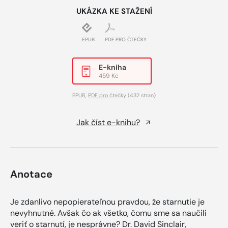
UKÁZKA KE STAŽENÍ
EPUB
PDF PRO ČTEČKY
E-kniha
459 Kč
EPUB
,
PDF pro čtečky
(432 stran)
Jak číst e-knihu?
Anotace
Je zdanlivo nepopierateľnou pravdou, že starnutie je
nevyhnutné. Avšak čo ak všetko, čomu sme sa naučili
veriť o starnutí, je nesprávne? Dr. David Sinclair,