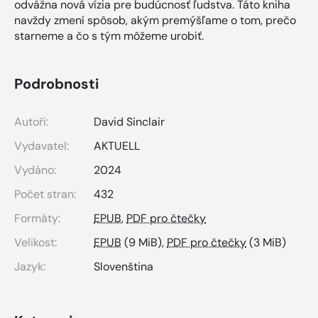
odvážna nová vízia pre budúcnosť ľudstva. Táto kniha
navždy zmení spôsob, akým premýšľame o tom, prečo
starneme a čo s tým môžeme urobiť.
Podrobnosti
Autoři:
David Sinclair
Vydavatel:
AKTUELL
Vydáno:
2024
Počet stran:
432
Formáty:
EPUB
,
PDF pro čtečky
Velikost:
EPUB
(9 MiB),
PDF pro čtečky
(3 MiB)
Jazyk:
Slovenština