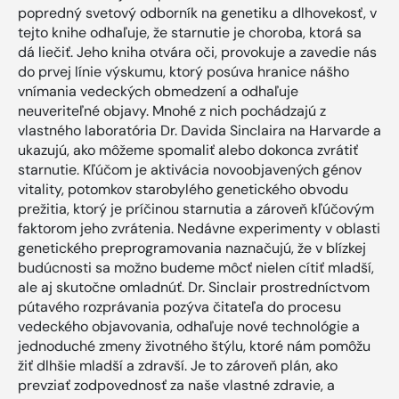
popredný svetový odborník na genetiku a dlhovekosť, v
tejto knihe odhaľuje, že starnutie je choroba, ktorá sa
dá liečiť. Jeho kniha otvára oči, provokuje a zavedie nás
do prvej línie výskumu, ktorý posúva hranice nášho
vnímania vedeckých obmedzení a odhaľuje
neuveriteľné objavy. Mnohé z nich pochádzajú z
vlastného laboratória Dr. Davida Sinclaira na Harvarde a
ukazujú, ako môžeme spomaliť alebo dokonca zvrátiť
starnutie. Kľúčom je aktivácia novoobjavených génov
vitality, potomkov starobylého genetického obvodu
prežitia, ktorý je príčinou starnutia a zároveň kľúčovým
faktorom jeho zvrátenia. Nedávne experimenty v oblasti
genetického preprogramovania naznačujú, že v blízkej
budúcnosti sa možno budeme môcť nielen cítiť mladší,
ale aj skutočne omladnúť. Dr. Sinclair prostredníctvom
pútavého rozprávania pozýva čitateľa do procesu
vedeckého objavovania, odhaľuje nové technológie a
jednoduché zmeny životného štýlu, ktoré nám pomôžu
žiť dlhšie mladší a zdravší. Je to zároveň plán, ako
prevziať zodpovednosť za naše vlastné zdravie, a