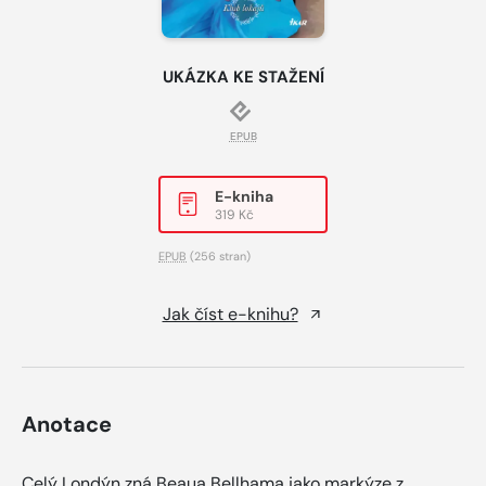
UKÁZKA KE STAŽENÍ
EPUB
E-kniha
319 Kč
EPUB
(256 stran)
Jak číst e-knihu?
Anotace
Celý Londýn zná Beaua Bellhama jako markýze z