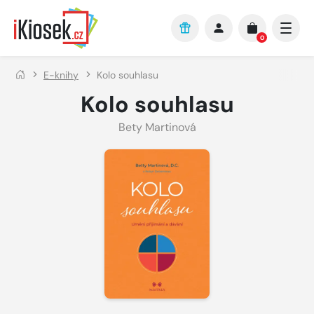
Přejít na hlavní obsah
0
E-knihy
Kolo souhlasu
Kolo souhlasu
Bety Martinová