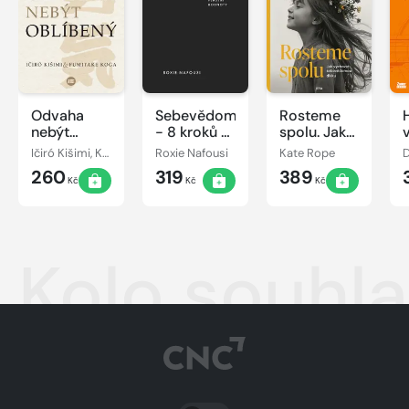
Odvaha
Sebevědomí
Rosteme
nebýt
- 8 kroků k
spolu. Jak
oblíbený
poznání
vychovat
Ičiró Kišimi, Koga Fumitake
Roxie Nafousi
Kate Rope
vlastní
sebevědomou
260
319
389
hodnoty
dívku
Kč
Kč
Kč
Kolo souhl