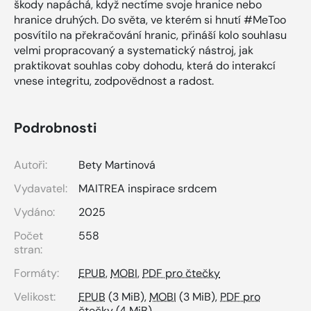
škody napáchá, když nectíme svoje hranice nebo
hranice druhých. Do světa, ve kterém si hnutí #MeToo
posvítilo na překračování hranic, přináší kolo souhlasu
velmi propracovaný a systematický nástroj, jak
praktikovat souhlas coby dohodu, která do interakcí
vnese integritu, zodpovědnost a radost.
Podrobnosti
Autoři:
Bety Martinová
Vydavatel:
MAITREA inspirace srdcem
Vydáno:
2025
Počet
558
stran:
Formáty:
EPUB
,
MOBI
,
PDF pro čtečky
Velikost:
EPUB
(3 MiB),
MOBI
(3 MiB),
PDF pro
čtečky
(4 MiB)