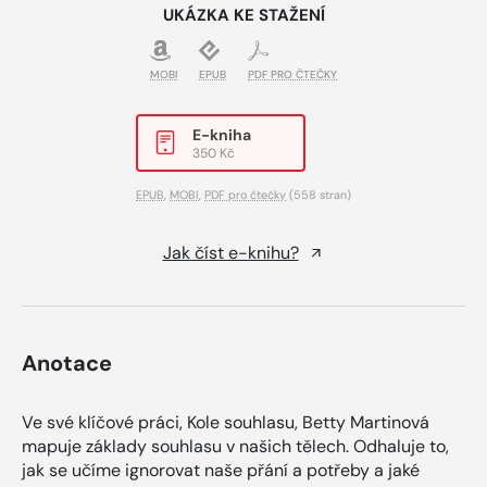
UKÁZKA KE STAŽENÍ
MOBI
EPUB
PDF PRO ČTEČKY
E-kniha
350 Kč
EPUB
,
MOBI
,
PDF pro čtečky
(558 stran)
Jak číst e-knihu?
Anotace
Ve své klíčové práci, Kole souhlasu, Betty Martinová
mapuje základy souhlasu v našich tělech. Odhaluje to,
jak se učíme ignorovat naše přání a potřeby a jaké