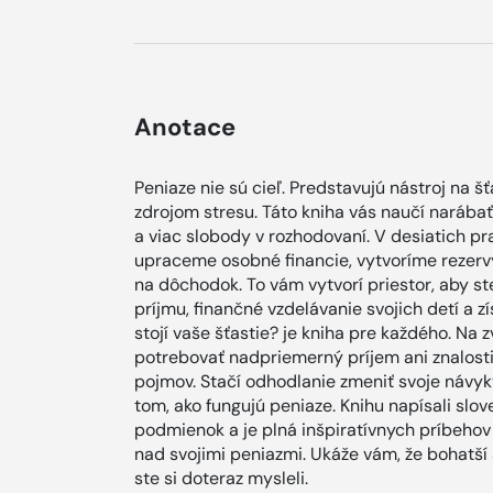
Anotace
Peniaze nie sú cieľ. Predstavujú nástroj na šť
zdrojom stresu. Táto kniha vás naučí narábať 
a viac slobody v rozhodovaní. V desiatich pr
upraceme osobné financie, vytvoríme rezerv
na dôchodok. To vám vytvorí priestor, aby st
príjmu, finančné vzdelávanie svojich detí a z
stojí vaše šťastie? je kniha pre každého. Na
potrebovať nadpriemerný príjem ani znalosti 
pojmov. Stačí odhodlanie zmeniť svoje návyk
tom, ako fungujú peniaze. Knihu napísali slo
podmienok a je plná inšpiratívnych príbehov ľ
nad svojimi peniazmi. Ukáže vám, že bohatší a
ste si doteraz mysleli.