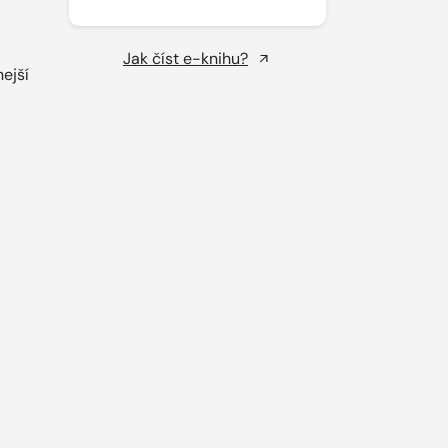
Jak číst e-knihu?
nejší