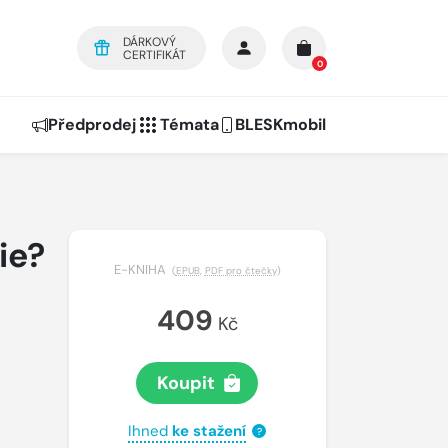
DÁRKOVÝ
CERTIFIKÁT
0
Předprodej
Témata
BLESKmobil
ie?
E-KNIHA
(
EPUB
,
PDF pro čtečky
)
409
Kč
Koupit
Ihned
ke stažení
?