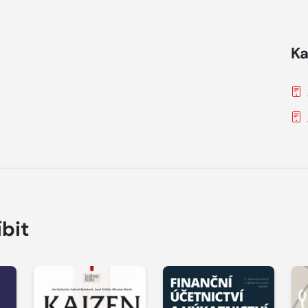
Ka
íbit