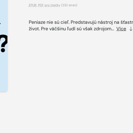
EPUB
,
PDF pro čtečky
(232 stran)
Peniaze nie sú cieľ. Predstavujú nástroj na šťast
život. Pre väčšinu ľudí sú však zdrojom...
Více