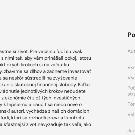
Po
Aut
astnejší život. Pre väčšinu ľudí sú však
s nimi tak, aby vám prinášali pokoj, istotu
aktických krokoch si na začiatku
Vyd
y, zbavíme sa dlhov a začneme investovať
Vy
e sa neskôr sústredili na zvyšovanie
ískanie skutočnej finančnej slobody. Koľko
Po
 zvládnutie jednotlivých krokov nebudete
str
z ekonómie či zložitých investičných
For
y k lepšiemu a naučiť sa niečo nové o
venskí autori, vychádza z našich domácich
Vel
udí, ktorí sa rozhodli prevziať kontrolu
 šťastnejší život nevyžaduje tak veľa, ako
Jaz