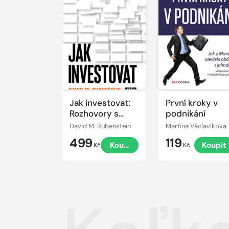
Jak investovat:
První kroky v
Rozhovory s
podnikání
mistry oboru
David M. Rubenstein
Martina Václavíková
499
119
Koupit
Koupit
Kč
Kč