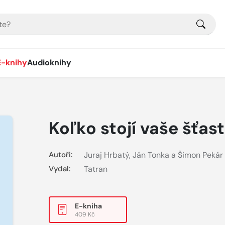
E-knihy
Audioknihy
Koľko stojí vaše šťast
Autoři:
Juraj Hrbatý, Ján Tonka a Šimon Pekár
Vydal:
Tatran
E-kniha
409 Kč