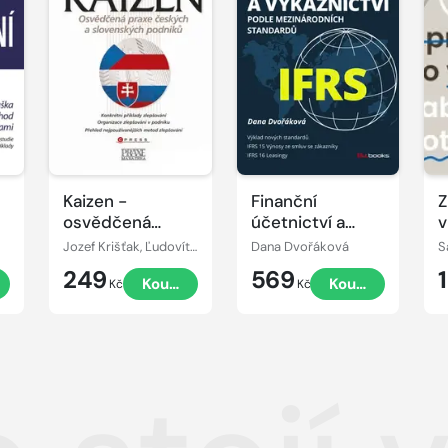
Kaizen -
Finanční
Z
osvědčená
účetnictví a
v
praxe českých a
výkaznictví
Jozef Krišťak, Ľudovít Boledovič, Miroslav Marek, Ján Košturiak
Dana Dvořáková
S
slovenských
podle
249
569
Koupit
Koupit
podniků
mezinárodních
Kč
Kč
standardů IFRS