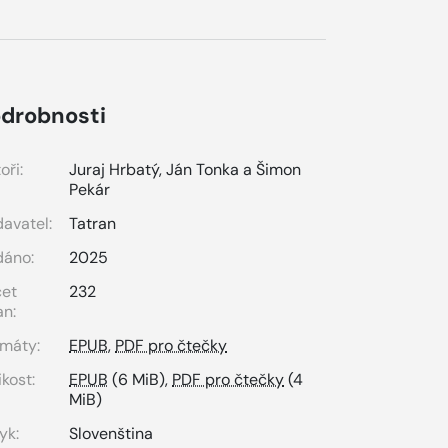
drobnosti
oři:
Juraj Hrbatý, Ján Tonka a Šimon
Pekár
avatel:
Tatran
dáno:
2025
čet
232
an:
máty:
EPUB
,
PDF pro čtečky
ikost:
EPUB
(6 MiB),
PDF pro čtečky
(4
MiB)
yk:
Slovenština