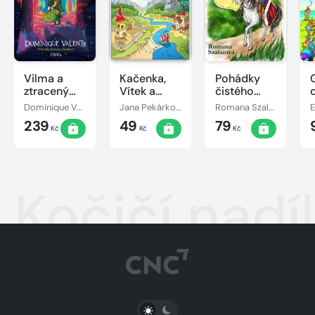
Vilma a
Kačenka,
Pohádky
ztracený
Vítek a
čistého
den
jejich
srdce
Dominique Valente
Jana Pekárková
Romana Szalaiová
E
pohádkové
239
49
79
dobrodružství
Kč
Kč
Kč
Kočičí nadí
PŘEPNOUT SVĚTLÝ/TMAVÝ REŽIM