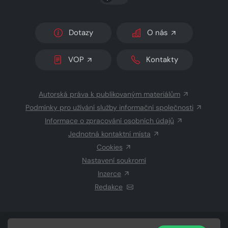
Dotazy
O nás
VOP
Kontakty
Autorská práva k publikovaným materiálům
Podmínky pro užívání služby informační společnosti
Informace o zpracování osobních údajů
Jednotná kontaktní místa
Cookies
Nastavení soukromí
Inzerce
Redakce
© 2026 Copyright
CZECH NEWS CENTER a.s.
a dodavatelé