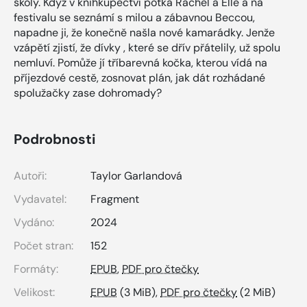
školy. Když v knihkupectví potká Rachel a Elle a na
festivalu se seznámí s milou a zábavnou Beccou,
napadne ji, že konečně našla nové kamarádky. Jenže
vzápětí zjistí, že dívky , které se dřív přátelily, už spolu
nemluví. Pomůže jí tříbarevná kočka, kterou vídá na
příjezdové cestě, zosnovat plán, jak dát rozhádané
spolužačky zase dohromady?
Podrobnosti
Autoři:
Taylor Garlandová
Vydavatel:
Fragment
Vydáno:
2024
Počet stran:
152
Formáty:
EPUB
,
PDF pro čtečky
Velikost:
EPUB
(3 MiB),
PDF pro čtečky
(2 MiB)