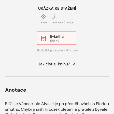
UKÁZKA KE STAŽENÍ
EPUB
PDF PRO ČTEČKY
E-kniha
199 Kč
EPUB
,
PDF pro čtečky
(152 stran)
Jak číst e-knihu?
Anotace
Blíží se Vánoce, ale Alysse je po přestěhování na Floridu
smutno. Chybí jí sníh, kroužek pletení a přátelé z bývalé