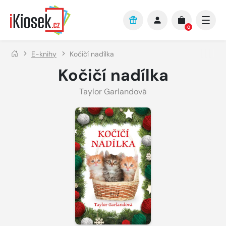
Přejít na hlavní obsah
0
E-knihy
Kočičí nadílka
Kočičí nadílka
Taylor Garlandová