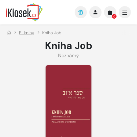
Přejít na hlavní obsah
0
E-knihy
Kniha Job
Kniha Job
Neznámý