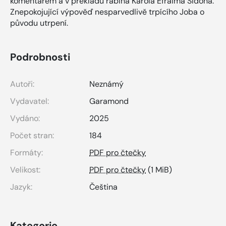
komentářem a v překladu rabína Karola Efraima Sidona.
Znepokojující výpověď nesparvedlivě trpícího Joba o
původu utrpení.
Podrobnosti
Autoři:
Neznámý
Vydavatel:
Garamond
Vydáno:
2025
Počet stran:
184
Formáty:
PDF pro čtečky
Velikost:
PDF pro čtečky
(1 MiB)
Jazyk:
Čeština
Kategorie