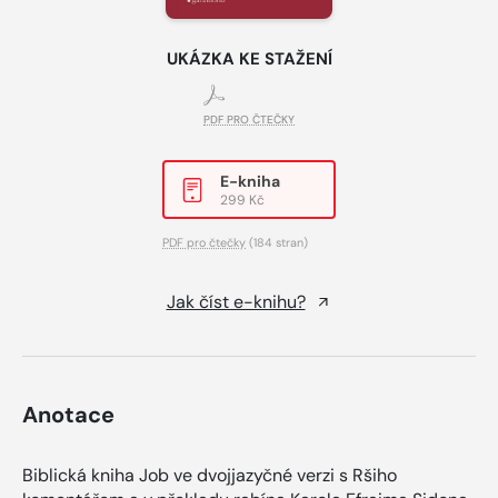
UKÁZKA KE STAŽENÍ
PDF PRO ČTEČKY
E-kniha
299 Kč
PDF pro čtečky
(184 stran)
Jak číst e-knihu?
Anotace
Biblická kniha Job ve dvojjazyčné verzi s Ršiho