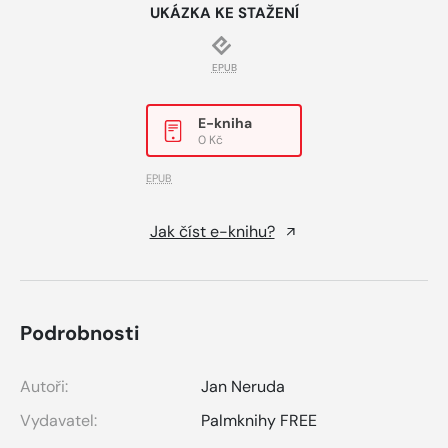
UKÁZKA KE STAŽENÍ
EPUB
E-kniha
0 Kč
EPUB
Jak číst e-knihu?
Podrobnosti
Autoři:
Jan Neruda
Vydavatel:
Palmknihy FREE