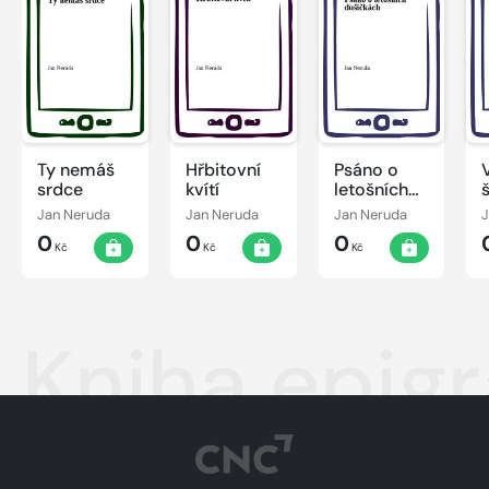
Ty nemáš
Hřbitovní
Psáno o
srdce
kvítí
letošních
dušičkách
Jan Neruda
Jan Neruda
Jan Neruda
J
0
0
0
Kč
Kč
Kč
Kniha epig