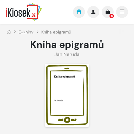
Přejít na hlavní obsah
0
E-knihy
Kniha epigramů
Kniha epigramů
Jan Neruda