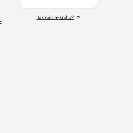
Jak číst e-knihu?
c
..