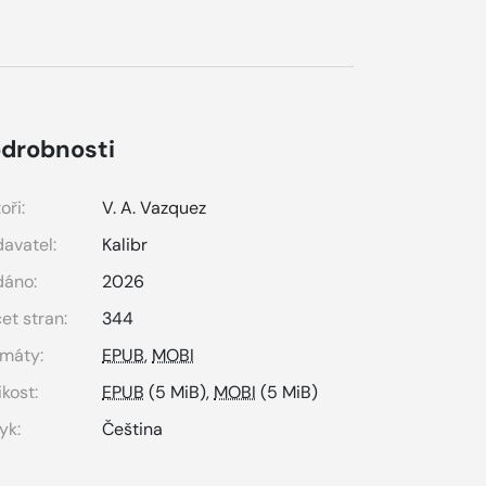
drobnosti
oři:
V. A. Vazquez
avatel:
Kalibr
dáno:
2026
et stran:
344
máty:
EPUB
,
MOBI
ikost:
EPUB
(5 MiB),
MOBI
(5 MiB)
yk:
Čeština