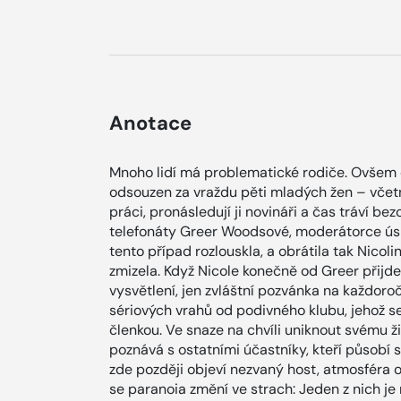
Anotace
Mnoho lidí má problematické rodiče. Ovšem 
odsouzen za vraždu pěti mladých žen – včetně
práci, pronásledují ji novináři a čas tráví b
telefonáty Greer Woodsové, moderátorce ús
tento případ rozlouskla, a obrátila tak Nicol
zmizela. Když Nicole konečně od Greer přijd
vysvětlení, jen zvláštní pozvánka na každor
sériových vrahů od podivného klubu, jehož s
členkou. Ve snaze na chvíli uniknout svému 
poznává s ostatními účastníky, kteří působí 
zde později objeví nezvaný host, atmosféra 
se paranoia změní ve strach: Jeden z nich je