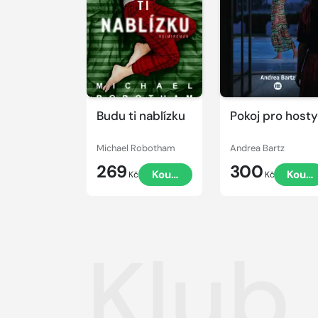
Budu ti nablízku
Pokoj pro hosty
Michael Robotham
Andrea Bartz
269
300
Koupit
Koupi
Kč
Kč
Klub