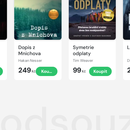
Dopis z
Symetrie
L
Mnichova
odplaty
Hakan Nesser
Tim Weaver
D
249
99
t
Koupit
Koupit
Kč
Kč
 odsou