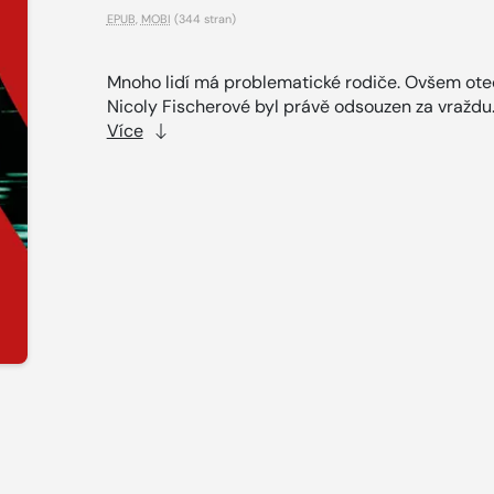
EPUB
,
MOBI
(344 stran)
Mnoho lidí má problematické rodiče. Ovšem ote
Nicoly Fischerové byl právě odsouzen za vraždu.
Více