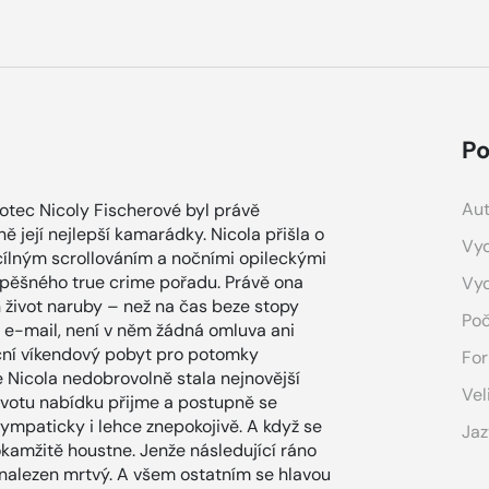
Po
Aut
otec Nicoly Fischerové byl právě
 její nejlepší kamarádky. Nicola přišla o
Vyd
ezcílným scrollováním a nočními opileckými
pěšného true crime pořadu. Právě ona
Vy
in život naruby – než na čas beze stopy
Poč
e e-mail, není v něm žádná omluva ani
oční víkendový pobyt pro potomky
For
e Nicola nedobrovolně stala nejnovější
Vel
životu nabídku přijme a postupně se
sympaticky i lehce znepokojivě. A když se
Jaz
okamžitě houstne. Jenže následující ráno
 nalezen mrtvý. A všem ostatním se hlavou