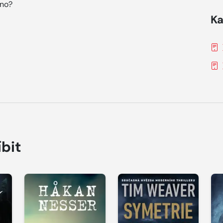
éno?
Ka
íbit