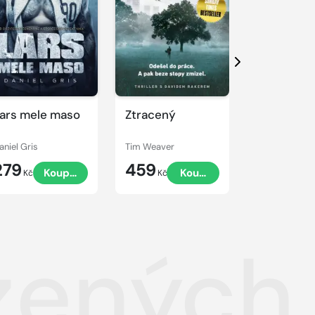
Další
ars mele maso
Ztracený
Nářek dro
aniel Gris
Tim Weaver
Tim Weaver
279
459
459
Koupit
Koupit
Kč
Kč
Kč
zených