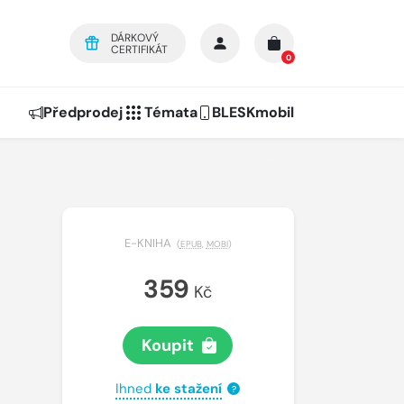
DÁRKOVÝ
CERTIFIKÁT
0
Předprodej
Témata
BLESKmobil
E-KNIHA
(
EPUB
,
MOBI
)
359
Kč
Koupit
Ihned
ke stažení
?