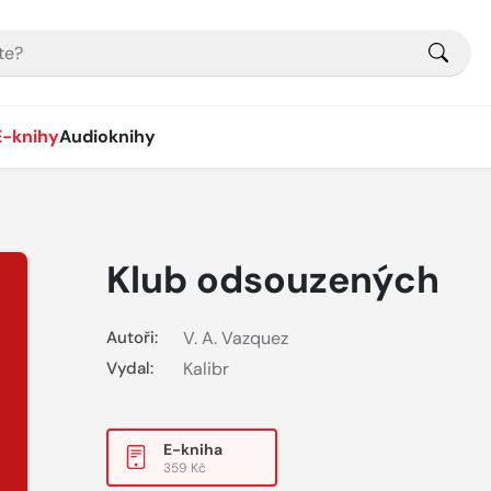
E-knihy
Audioknihy
Klub odsouzených
Autoři:
V. A. Vazquez
Vydal:
Kalibr
E-kniha
359 Kč