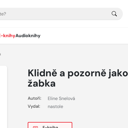
E-knihy
Audioknihy
a
Klidně a pozorně jak
žabka
Autoři:
Eline Snelová
Vydal:
nastole
E-kniha