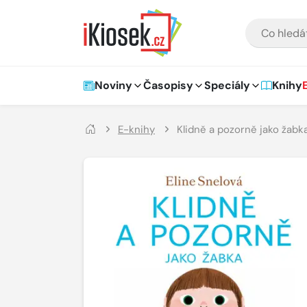
Přejít na hlavní obsah
VYHLEDÁVÁNÍ
Hlavní navigace
Noviny
Časopisy
Speciály
Knihy
E-knihy
Klidně a pozorně jako žabk