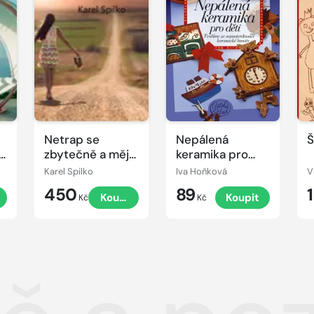
Netrap se
Nepálená
Š
k
zbytečně a měj
keramika pro
(se) rád aneb co
děti
Karel Spilko
Iva Hoňková
by to bylo,
450
89
t
Koupit
Koupit
kdyby to byla
Kč
Kč
láska