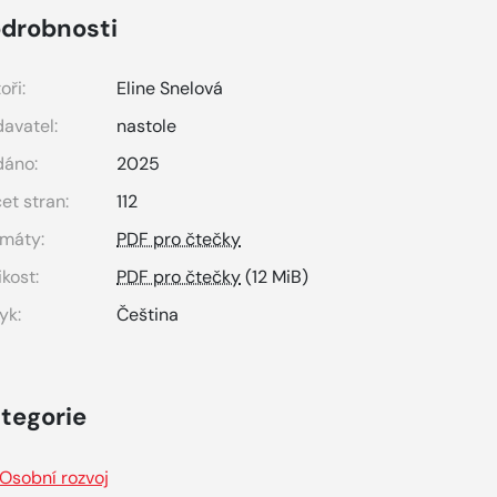
drobnosti
oři:
Eline Snelová
avatel:
nastole
dáno:
2025
et stran:
112
máty:
PDF pro čtečky
ikost:
PDF pro čtečky
(12 MiB)
yk:
Čeština
tegorie
Osobní rozvoj