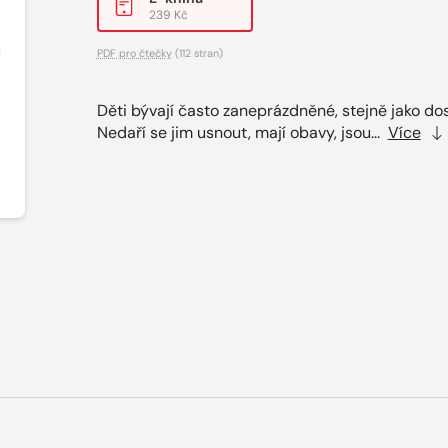
239 Kč
PDF pro čtečky
(112 stran)
Děti bývají často zaneprázdněné, stejně jako dos
Nedaří se jim usnout, mají obavy, jsou...
Více