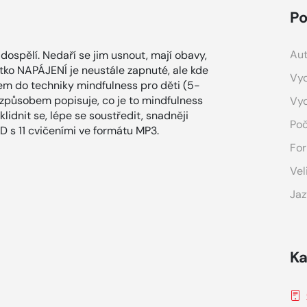
Po
Aut
dospělí. Nedaří se jim usnout, mají obavy,
ítko NAPÁJENÍ je neustále zapnuté, ale kde
Vyd
em do techniky mindfulness pro děti (5-
 způsobem popisuje, co je to mindfulness
Vy
idnit se, lépe se soustředit, snadněji
Poč
CD s 11 cvičeními ve formátu MP3.
For
Vel
Jaz
Ka