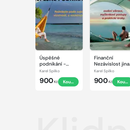
Úspěšné
Finanční
podnikání -
Nezávislost jina
podnikejte
- styl života,
Karel Spilko
Karel Spilko
podle svých
vibrace,
900
900
Koupit
Koupi
hodnot,
myšlenkové
Kč
Kč
vlastností a
postupy a
vesmírných
praktické kroky
principů