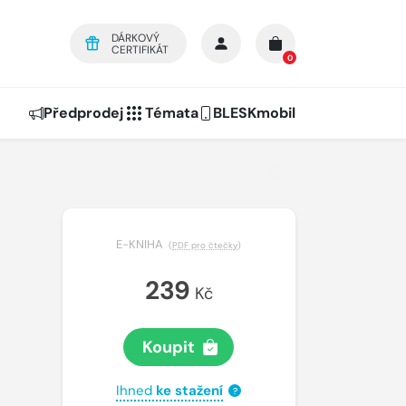
DÁRKOVÝ
CERTIFIKÁT
0
Předprodej
Témata
BLESKmobil
o
E-KNIHA
(
PDF pro čtečky
)
239
Kč
Koupit
Ihned
ke stažení
?