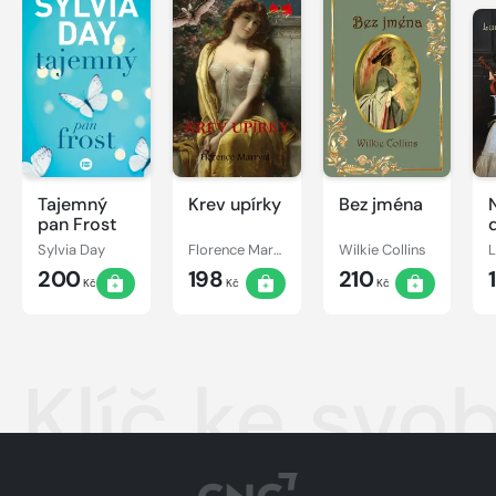
Tajemný
Krev upírky
Bez jména
pan Frost
Sylvia Day
Florence Marryat
Wilkie Collins
200
198
210
Kč
Kč
Kč
Klíč ke svo