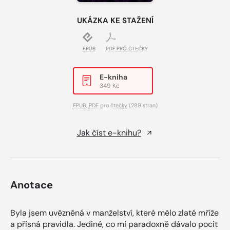
UKÁZKA KE STAŽENÍ
EPUB
PDF PRO ČTEČKY
E-kniha
349 Kč
EPUB
,
PDF pro čtečky
(289 stran)
Jak číst e-knihu?
Anotace
Byla jsem uvězněná v manželství, které mělo zlaté mříže
a přísná pravidla. Jediné, co mi paradoxně dávalo pocit