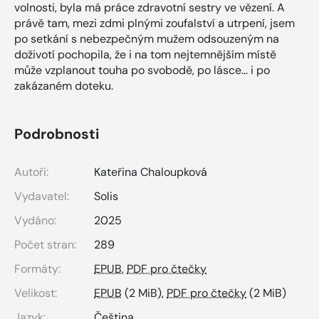
volnosti, byla má práce zdravotní sestry ve vězení. A
právě tam, mezi zdmi plnými zoufalství a utrpení, jsem
po setkání s nebezpečným mužem odsouzeným na
doživotí pochopila, že i na tom nejtemnějším místě
může vzplanout touha po svobodě, po lásce… i po
zakázaném doteku.
Podrobnosti
Autoři:
Kateřina Chaloupková
Vydavatel:
Solis
Vydáno:
2025
Počet stran:
289
Formáty:
EPUB
,
PDF pro čtečky
Velikost:
EPUB
(2 MiB),
PDF pro čtečky
(2 MiB)
Jazyk:
Čeština