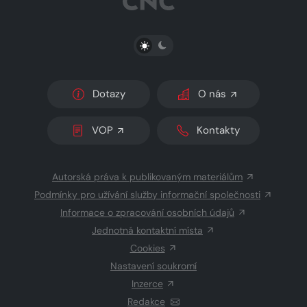
PŘEPNOUT SVĚTLÝ/TMAVÝ REŽIM
Dotazy
O nás
VOP
Kontakty
Autorská práva k publikovaným materiálům
Podmínky pro užívání služby informační společnosti
Informace o zpracování osobních údajů
Jednotná kontaktní místa
Cookies
Nastavení soukromí
Inzerce
Redakce