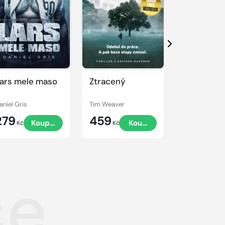
Další
ars mele maso
Ztracený
Nářek dro
aniel Gris
Tim Weaver
Tim Weaver
279
459
459
Koupit
Koupit
Kč
Kč
Kč
ce