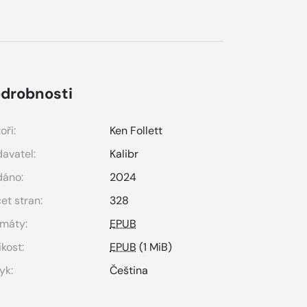
drobnosti
oři:
Ken Follett
avatel:
Kalibr
dáno:
2024
et stran:
328
máty:
EPUB
ikost:
EPUB
(1 MiB)
yk:
Čeština