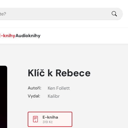
E-knihy
Audioknihy
Klíč k Rebece
Autoři:
Ken Follett
Vydal:
Kalibr
E-kniha
319 Kč