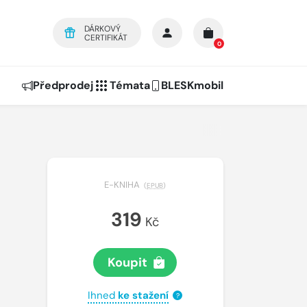
DÁRKOVÝ
CERTIFIKÁT
0
Předprodej
Témata
BLESKmobil
E-KNIHA
(
EPUB
)
319
Kč
Koupit
Ihned
ke stažení
?