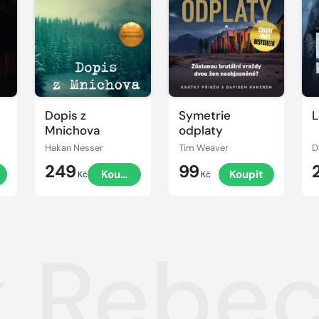
Dopis z
Symetrie
L
Mnichova
odplaty
Hakan Nesser
Tim Weaver
D
249
99
t
Koupit
Koupit
Kč
Kč
 k Rebe