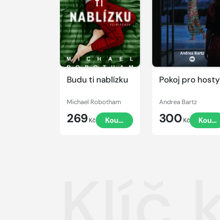
Budu ti nablízku
Pokoj pro hosty
Michael Robotham
Andrea Bartz
269
300
Koupit
Koupi
Kč
Kč
Klíč