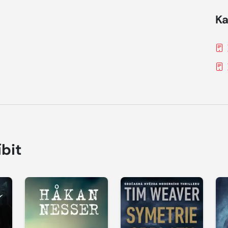
Ka
íbit