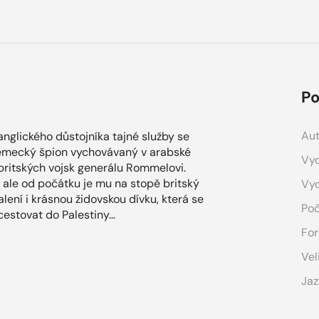
Po
Aut
nglického důstojníka tajné služby se
Německý špion vychovávaný v arabské
Vyd
britských vojsk generálu Rommelovi.
, ale od počátku je mu na stopě britský
Vy
alení i krásnou židovskou dívku, která se
Poč
cestovat do Palestiny…
For
Vel
Jaz