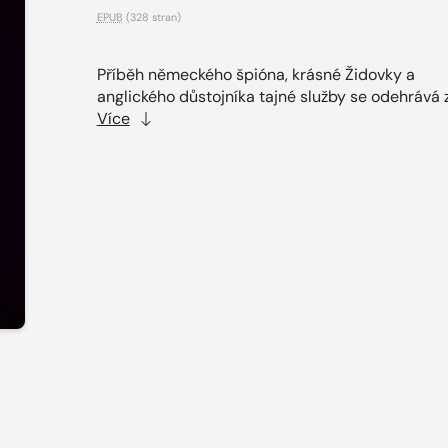
EPUB
(328 stran)
Příběh německého špióna, krásné Židovky a
anglického důstojníka tajné služby se odehrává z
Více