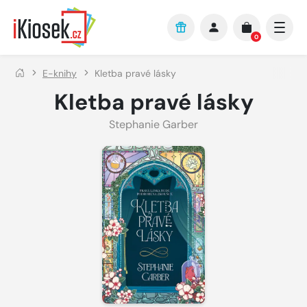
Přejít na hlavní obsah
0
E-knihy
Kletba pravé lásky
Kletba pravé lásky
Stephanie Garber