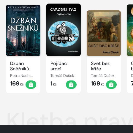
Džbán
Pojídač
Svět bez
Sněžníků
srdcí
kříže
Petra Nachtmanová
Tomáš Dušek
Tomáš Dušek
D
169
1
169
Kč
Kč
Kč
Kletba prav