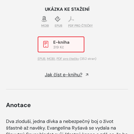
UKÁZKA KE STAŽENÍ
MOBI
EPUB
PDF PRO ČTEČKY
E-kniha
319 Kč
EPUB
,
MOBI
,
PDF pro čtečky
(352 stran)
Jak číst e-knihu?
Anotace
Dva zloduši, jedna dívka a nebezpečný boj o život
šťastně až navěky. Evangelína Ryšavá se vydala na