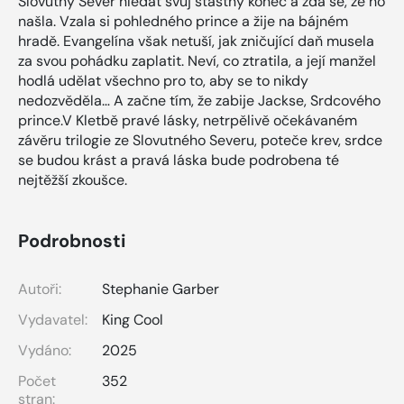
Slovutný Sever hledat svůj šťastný konec a zdá se, že ho
našla. Vzala si pohledného prince a žije na bájném
hradě. Evangelína však netuší, jak zničující daň musela
za svou pohádku zaplatit. Neví, co ztratila, a její manžel
hodlá udělat všechno pro to, aby se to nikdy
nedozvěděla… A začne tím, že zabije Jackse, Srdcového
prince.V Kletbě pravé lásky, netrpělivě očekávaném
závěru trilogie ze Slovutného Severu, poteče krev, srdce
se budou krást a pravá láska bude podrobena té
nejtěžší zkoušce.
Podrobnosti
Autoři:
Stephanie Garber
Vydavatel:
King Cool
Vydáno:
2025
Počet
352
stran: