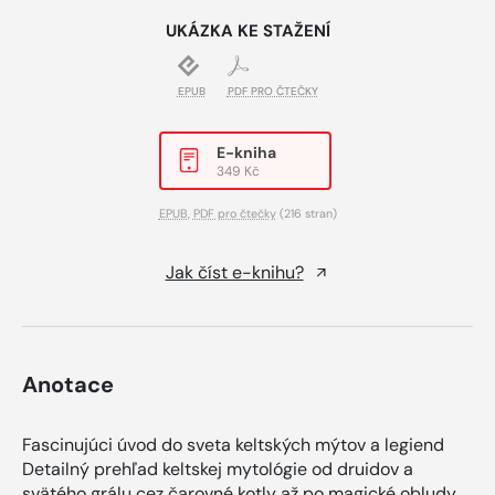
UKÁZKA KE STAŽENÍ
EPUB
PDF PRO ČTEČKY
E-kniha
349 Kč
EPUB
,
PDF pro čtečky
(216 stran)
Jak číst e-knihu?
Anotace
Fascinujúci úvod do sveta keltských mýtov a legiend
Detailný prehľad keltskej mytológie od druidov a
svätého grálu cez čarovné kotly až po magické obludy.