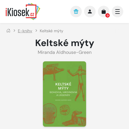
Přejít na hlavní obsah
0
E-knihy
Keltské mýty
Keltské mýty
Miranda Aldhouse-Green