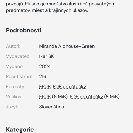
poznajú. Plusom je množstvo ilustrácií posvätných
predmetov, miest a krajinných úkazov.
Podrobnosti
Autoři:
Miranda Aldhouse-Green
Vydavatel:
Ikar SK
Vydáno:
2024
Počet stran:
216
Formáty:
EPUB
,
PDF pro čtečky
Velikost:
EPUB
(6 MiB),
PDF pro čtečky
(8 MiB)
Jazyk:
Slovenština
Kategorie