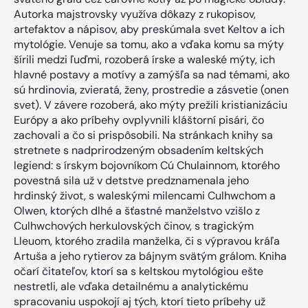
Autorka majstrovsky využíva dôkazy z rukopisov,
artefaktov a nápisov, aby preskúmala svet Keltov a ich
mytológie. Venuje sa tomu, ako a vďaka komu sa mýty
šírili medzi ľuďmi, rozoberá írske a waleské mýty, ich
hlavné postavy a motívy a zamýšľa sa nad témami, ako
sú hrdinovia, zvieratá, ženy, prostredie a zásvetie (onen
svet). V závere rozoberá, ako mýty prežili kristianizáciu
Európy a ako príbehy ovplyvnili kláštorní pisári, čo
zachovali a čo si prispôsobili. Na stránkach knihy sa
stretnete s nadprirodzeným obsadením keltských
legiend: s írskym bojovníkom Cú Chulainnom, ktorého
povestná sila už v detstve predznamenala jeho
hrdinský život, s waleskými milencami Culhwchom a
Olwen, ktorých dlhé a šťastné manželstvo vzišlo z
Culhwchových herkulovských činov, s tragickým
Lleuom, ktorého zradila manželka, či s výpravou kráľa
Artuša a jeho rytierov za bájnym svätým grálom. Kniha
očarí čitateľov, ktorí sa s keltskou mytológiou ešte
nestretli, ale vďaka detailnému a analytickému
spracovaniu uspokojí aj tých, ktorí tieto príbehy už