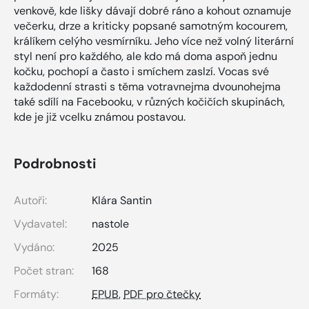
venkově, kde lišky dávají dobré ráno a kohout oznamuje
večerku, drze a kriticky popsané samotným kocourem,
králíkem celýho vesmírníku. Jeho více než volný literární
styl není pro každého, ale kdo má doma aspoň jednu
kočku, pochopí a často i smíchem zaslzí. Vocas své
každodenní strasti s těma votravnejma dvounohejma
také sdílí na Facebooku, v různých kočičích skupinách,
kde je již vcelku známou postavou.
Podrobnosti
Autoři:
Klára Santin
Vydavatel:
nastole
Vydáno:
2025
Počet stran:
168
Formáty:
EPUB
,
PDF pro čtečky