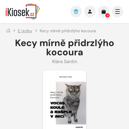
Přejít na hlavní obsah
0
E-knihy
Kecy mírně přidrzlýho kocoura
Kecy mírně přidrzlýho
kocoura
Klára Santin