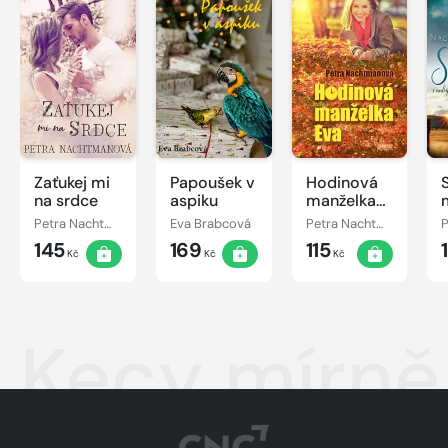
Zaťukej mi
Papoušek v
Hodinová
na srdce
aspiku
manželka
Eva
Petra Nachtmanová
Eva Brabcová
Petra Nachtmanová
145
169
115
Kč
Kč
Kč
Kecy mírně