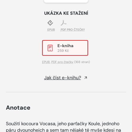
UKÁZKA KE STAŽENÍ
EPUB
PDF PRO ČTEČKY
E-kniha
259 Kč
EPUB
,
PDF pro čtečky
(168 stran)
Jak číst e-knihu?
Anotace
Soužití kocoura Vocasa, jeho parťačky Koule, jednoho
páru dvounohejch a sem tam nějaké té myše kdesi na