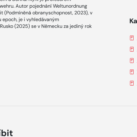
swehru. Autor pojednání Weltunordnung
it (Podmíněná obranyschopnost, 2023), v
u epoch, je i vyhledávaným
Ka
 Rusko (2025) se v Německu za jediný rok
íbit