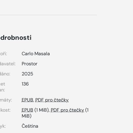
drobnosti
oři:
Carlo Masala
avatel:
Prostor
dáno:
2025
čet
136
an:
máty:
EPUB
,
PDF pro čtečky
ikost:
EPUB
(1 MiB),
PDF pro čtečky
(1
MiB)
yk:
Čeština