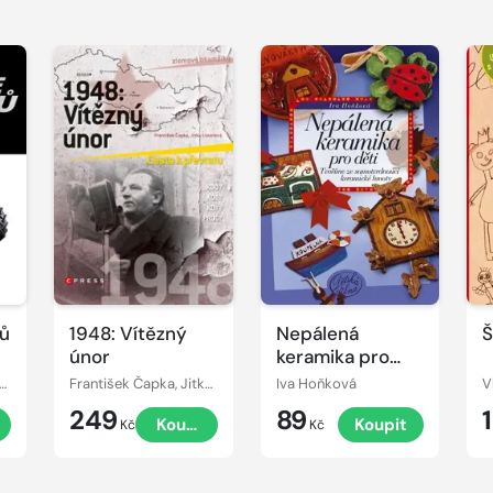
rů
1948: Vítězný
Nepálená
Š
únor
keramika pro
děti
án Šuman-Hreblay
František Čapka, Jitka Lunerová
Iva Hoňková
249
89
Koupit
Koupit
Kč
Kč