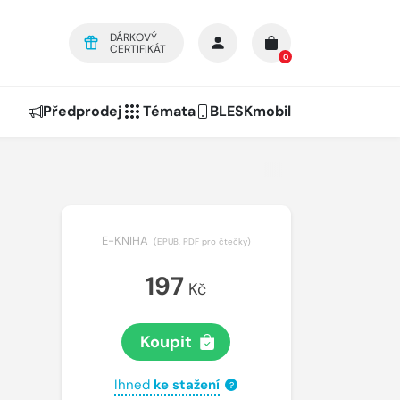
DÁRKOVÝ
CERTIFIKÁT
0
Předprodej
Témata
BLESKmobil
E-KNIHA
(
EPUB
,
PDF pro čtečky
)
197
Kč
Koupit
Ihned
ke stažení
?