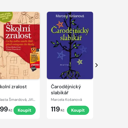
Další
kolní zralost
Čarodějnický
Válečné
slabikář
ponorky 1
1985
Vlasta Šmardová, Jiřina Bednářová
Marcela Košanová
Karel Renc
199
119
79
Koupit
Koupit
K
Kč
Kč
Kč