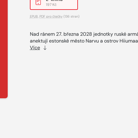
197 Kč
EPUB
,
PDF pro čtečky
(136 stran)
Nad ránem 27. března 2028 jednotky ruské arm
anektují estonské město Narvu a ostrov Hiiumaa 
Více