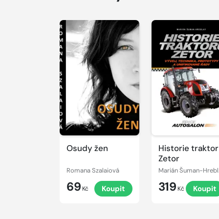
Osudy žen
Historie trakto
Zetor
Romana Szalaiová
Mari
69
319
Koupit
Koupit
Kč
Kč