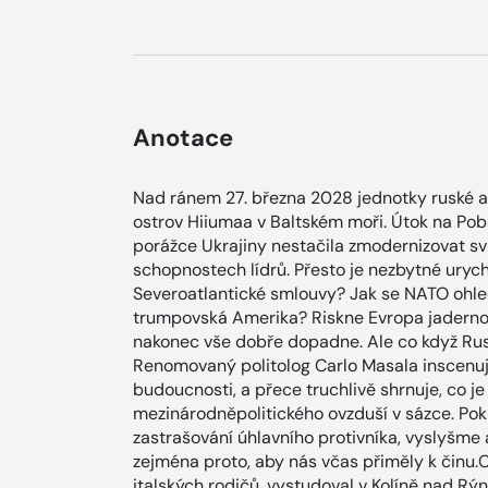
Anotace
Nad ránem 27. března 2028 jednotky ruské 
ostrov Hiiumaa v Baltském moři. Útok na Poba
porážce Ukrajiny nestačila zmodernizovat svů
schopnostech lídrů. Přesto je nezbytné urych
Severoatlantické smlouvy? Jak se NATO ohled
trumpovská Amerika? Riskne Evropa jadernou 
nakonec vše dobře dopadne. Ale co když Rusko
Renomovaný politolog Carlo Masala inscenuje
budoucnosti, a přece truchlivě shrnuje, co 
mezinárodněpolitického ovzduší v sázce. Pok
zastrašování úhlavního protivníka, vyslyšm
zejména proto, aby nás včas přiměly k činu.
italských rodičů, vystudoval v Kolíně nad R