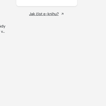
Jak číst e-knihu?
ády
v...