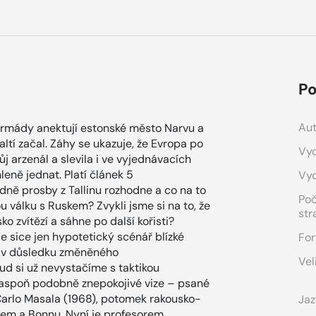
Po
Aut
armády anektují estonské město Narvu a
ltí začal. Záhy se ukazuje, že Evropa po
Vyd
j arzenál a slevila i ve vyjednávacích
leně jednat. Platí článek 5
Vy
ně prosby z Tallinu rozhodne a co na to
Po
válku s Ruskem? Zvykli jsme si na to, že
str
 zvítězí a sáhne po další kořisti?
 sice jen hypotetický scénář blízké
For
je v důsledku změněného
Vel
ud si už nevystačíme s taktikou
e aspoň podobně znepokojivé vize – psané
Carlo Masala (1968), potomek rakousko-
Jaz
ýnem a Bonnu. Nyní je profesorem