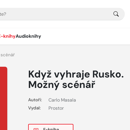
E-knihy
Audioknihy
 scénář
Když vyhraje Rusko.
Možný scénář
Autoři:
Carlo Masala
Vydal:
Prostor
E-kniha