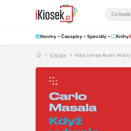
Přejít na hlavní obsah
VYHLEDÁVÁNÍ
Hlavní navigace
Noviny
Časopisy
Speciály
Knihy
E-knihy
Když vyhraje Rusko. Možný