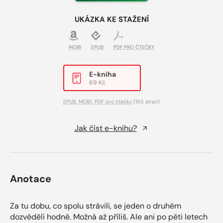
UKÁZKA KE STAŽENÍ
MOBI
EPUB
PDF PRO ČTEČKY
E-kniha
69 Kč
EPUB
,
MOBI
,
PDF pro čtečky
(155 stran)
Jak číst e-knihu?
Anotace
Za tu dobu, co spolu strávili, se jeden o druhém
dozvěděli hodně. Možná až příliš. Ale ani po pěti letech