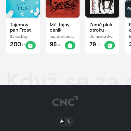
Tajemný
Můj tajný
Země plná
pan Frost
deník
otroků -
Pravda o
Sylvia Day
neznámý autor
Dominika Svobodová
E
(vašich)
200
98
79
mužích
Kč
Kč
Kč
Když se za
PŘEPNOUT SVĚTLÝ/TMAVÝ REŽIM