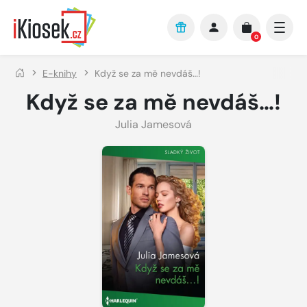
Přejít na hlavní obsah
0
E-knihy
Když se za mě nevdáš…!
Když se za mě nevdáš…!
Julia Jamesová