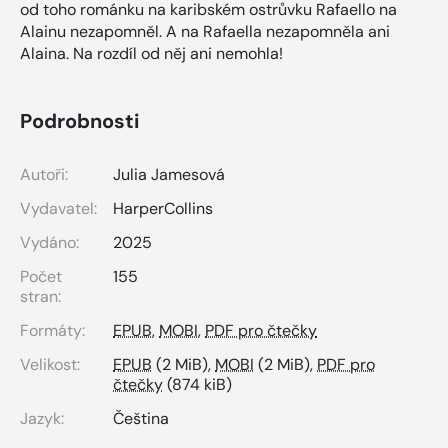
od toho románku na karibském ostrůvku Rafaello na
Alainu nezapomněl. A na Rafaella nezapomněla ani
Alaina. Na rozdíl od něj ani nemohla!
Podrobnosti
Autoři:
Julia Jamesová
Vydavatel:
HarperCollins
Vydáno:
2025
Počet
155
stran:
Formáty:
EPUB
,
MOBI
,
PDF pro čtečky
Velikost:
EPUB
(2 MiB),
MOBI
(2 MiB),
PDF pro
čtečky
(874 kiB)
Jazyk:
Čeština