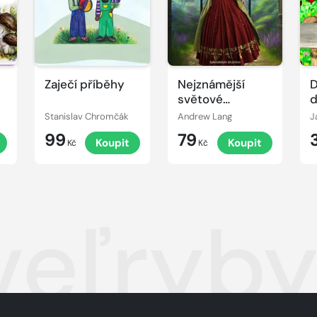
Zaječí příběhy
Nejznámější
D
světové
d
pohádky
Stanislav Chromčák
Andrew Lang
J
99
79
Koupit
Koupit
Kč
Kč
veľryby