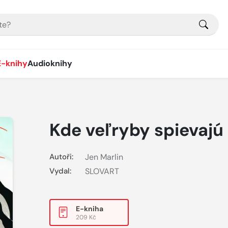
E-knihy
Audioknihy
Kde veľryby spievajú
Autoři:
Jen Marlin
Vydal:
SLOVART
E-kniha
209 Kč