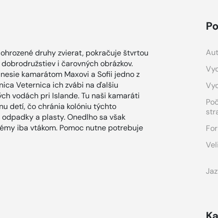
Po
Aut
 ohrozené druhy zvierat, pokračuje štvrtou
 dobrodružstiev i čarovných obrázkov.
Vyd
rinesie kamarátom Maxovi a Sofii jedno z
nica Veternica ich zvábi na ďalšiu
Vy
ých vodách pri Islande. Tu naši kamaráti
Po
u detí, čo chránia kolóniu týchto
str
li odpadky a plasty. Onedlho sa však
lémy iba vtákom. Pomoc nutne potrebuje
For
Vel
Jaz
Ka