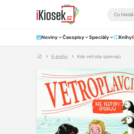
Přejít na hlavní obsah
VYHLEDÁVÁNÍ
Hlavní navigace
Noviny
Časopisy
Speciály
Knihy
E-knihy
Kde veľryby spievajú