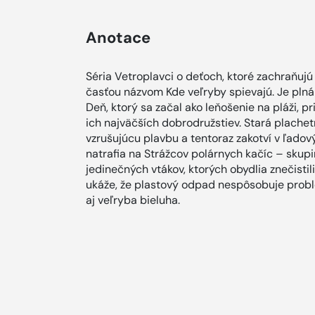
Anotace
Séria Vetroplavci o deťoch, ktoré zachraňujú
časťou názvom Kde veľryby spievajú. Je plná
Deň, ktorý sa začal ako leňošenie na pláži, p
ich najväčších dobrodružstiev. Stará plachet
vzrušujúcu plavbu a tentoraz zakotví v ľadov
natrafia na Strážcov polárnych kačíc – skupin
jedinečných vtákov, ktorých obydlia znečisti
ukáže, že plastový odpad nespôsobuje prob
aj veľryba bieluha.