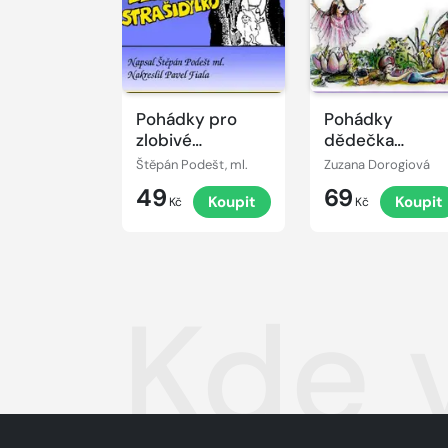
Pohádky pro
Pohádky
zlobivé
dědečka
strašidýlko
Lampáře
Štěpán Podešt, ml.
Zuzana Dorogiová
49
69
Koupit
Koupit
Kč
Kč
Kde 