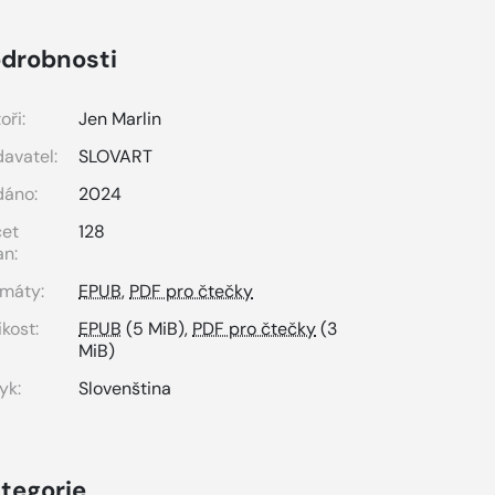
drobnosti
oři:
Jen Marlin
avatel:
SLOVART
dáno:
2024
čet
128
an:
máty:
EPUB
,
PDF pro čtečky
ikost:
EPUB
(5 MiB),
PDF pro čtečky
(3
MiB)
yk:
Slovenština
tegorie