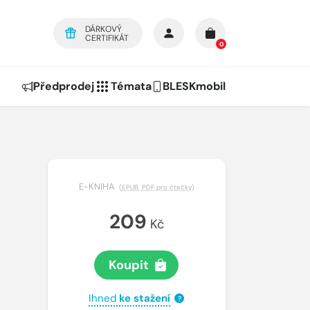
DÁRKOVÝ
CERTIFIKÁT
0
Předprodej
Témata
BLESKmobil
E-KNIHA
(
EPUB
,
PDF pro čtečky
)
209
Kč
Koupit
Ihned
ke stažení
?