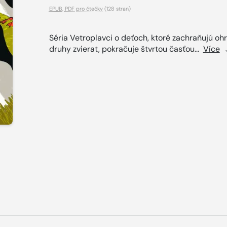
EPUB
,
PDF pro čtečky
(128 stran)
Séria Vetroplavci o deťoch, ktoré zachraňujú oh
druhy zvierat, pokračuje štvrtou časťou...
Více