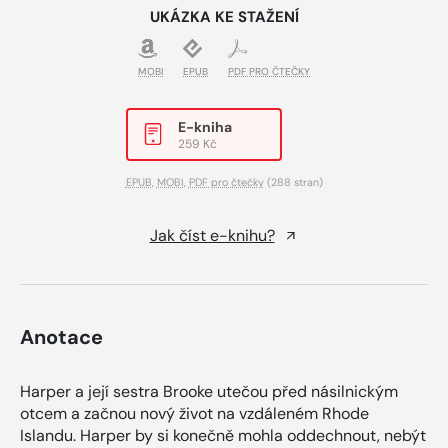
UKÁZKA KE STAŽENÍ
MOBI
EPUB
PDF PRO ČTEČKY
E-kniha
259 Kč
EPUB
,
MOBI
,
PDF pro čtečky
(288 stran)
Jak číst e-knihu?
Anotace
Harper a její sestra Brooke utečou před násilnickým
otcem a začnou nový život na vzdáleném Rhode
Islandu. Harper by si konečně mohla oddechnout, nebýt