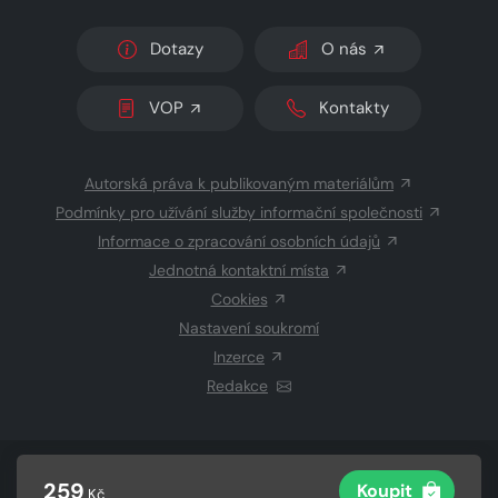
Dotazy
O nás
VOP
Kontakty
Autorská práva k publikovaným materiálům
Podmínky pro užívání služby informační společnosti
Informace o zpracování osobních údajů
Jednotná kontaktní místa
Cookies
Nastavení soukromí
Inzerce
Redakce
© 2026 Copyright
CZECH NEWS CENTER a.s.
a dodavatelé
259
Koupit
Kč
obsahu