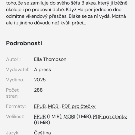
toho, že se zamiluje do svého šéfa Blakea, který ji běžně
úkoluje i po pracovní době. Když Harper jednoho dne
odmítne víkendový přesčas, Blake se za ní vydá. Možná
ale i z jiného důvodu než kvůli práci…
Podrobnosti
Autoři:
Ella Thompson
Vydavatel:
Alpress
Vydáno:
2025
Počet
288
stran:
Formáty:
EPUB
,
MOBI
,
PDF pro čtečky
Velikost:
EPUB
(1 MiB),
MOBI
(1 MiB),
PDF pro čtečky
(6 MiB)
Jazyk:
Čeština