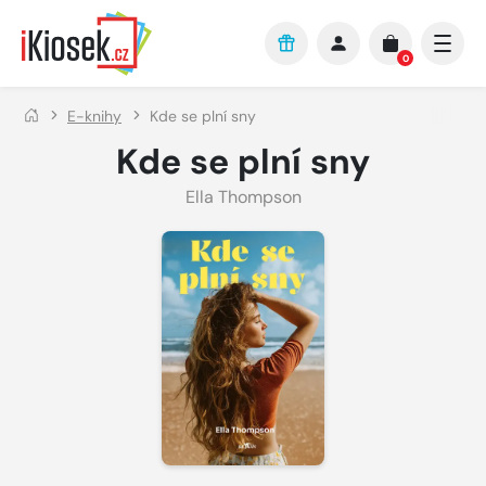
Přejít na hlavní obsah
0
E-knihy
Kde se plní sny
Kde se plní sny
Ella Thompson