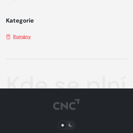
Kategorie
Romány
Kde se plní
PŘEPNOUT SVĚTLÝ/TMAVÝ REŽIM