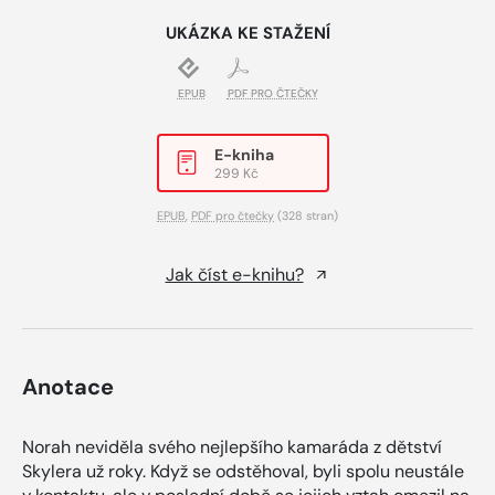
UKÁZKA KE STAŽENÍ
EPUB
PDF PRO ČTEČKY
E-kniha
299 Kč
EPUB
,
PDF pro čtečky
(328 stran)
Jak číst e-knihu?
Anotace
Norah neviděla svého nejlepšího kamaráda z dětství
Skylera už roky. Když se odstěhoval, byli spolu neustále