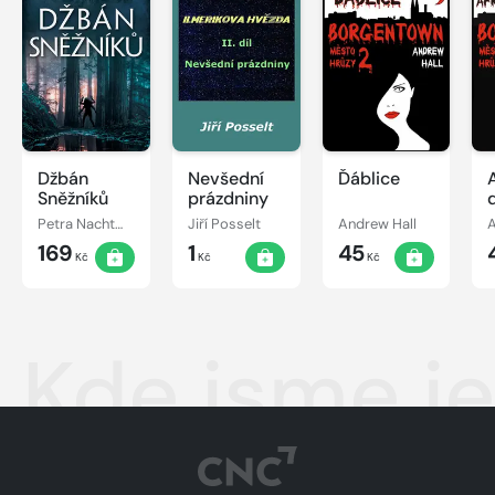
Džbán
Nevšední
Ďáblice
Sněžníků
prázdniny
Petra Nachtmanová
Jiří Posselt
Andrew Hall
A
169
1
45
Kč
Kč
Kč
Kde jsme je