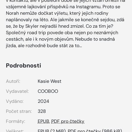
v kontaktu, ale v poslední době se jejich vztah omezil na
vzájemné lajkování příspěvků na Instagramu. Proto se
Norah nemůže dočkat výletu, který jejich rodiny
naplánovaly na léto. Ale jakmile se konečně sejdou, zdá
se, že by Skyler nejradši hned zmizel. Co za tím je?
Společný road trip povede oba nejen po neznámých
cestách, ale i k novým objevům. Nebude to snadná
jízda, ale rozhodně bude stát za to…
Podrobnosti
Autoři:
Kasie West
Vydavatel:
COOBOO
Vydáno:
2024
Počet stran:
328
Formáty:
EPUB
,
PDF pro čtečky
Velikost:
EPUB
(2 MiB),
PDF pro čtečky
(986 kiB)