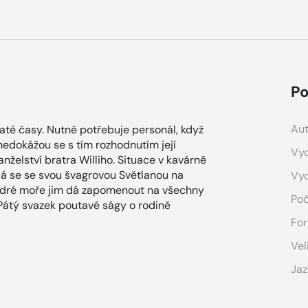
Po
Aut
até časy. Nutně potřebuje personál, když
 nedokážou se s tím rozhodnutím její
Vyd
nželství bratra Williho. Situace v kavárně
vydá se se svou švagrovou Světlanou na
Vy
 modré moře jim dá zapomenout na všechny
Poč
Pátý svazek poutavé ságy o rodině
For
Vel
Jaz