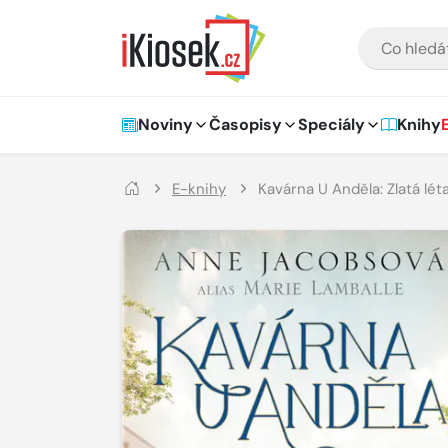
Přejít na hlavní obsah
VYHLEDÁVÁNÍ
Hlavní navigace
Noviny
Časopisy
Speciály
Knihy
E-knihy
Kavárna U Anděla: Zlatá lét