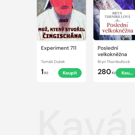
Experiment 711
Poslední
velkokněžna
Tomáš Dušek
Bryn Thurnbullová
1
280
Koupit
Koupi
Kč
Kč
Kavár