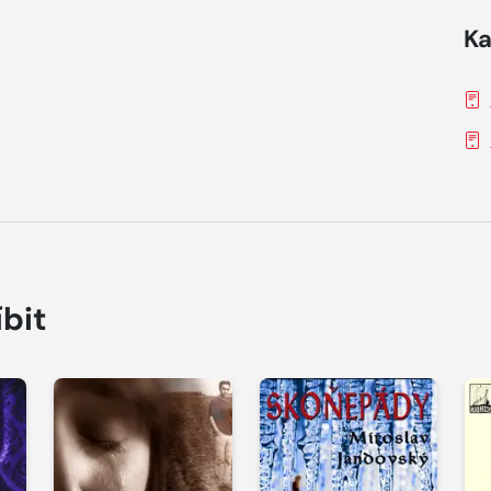
Ka
íbit