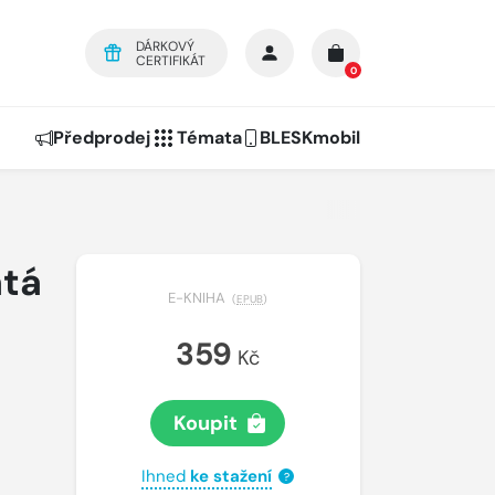
DÁRKOVÝ
CERTIFIKÁT
0
Předprodej
Témata
BLESKmobil
atá
E-KNIHA
(
EPUB
)
359
Kč
Koupit
Ihned
ke stažení
?