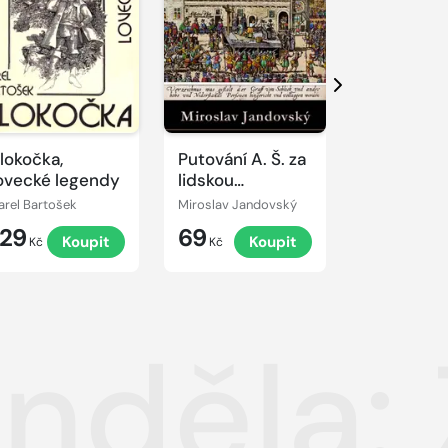
Další
lokočka,
Putování A. Š. za
Lásky
ovecké legendy
lidskou
Napoleon
důstojností
Bonaparta
arel Bartošek
Miroslav Jandovský
Jane Banksov
129
69
99
Koupit
Koupit
K
Kč
Kč
Kč
nděla: 