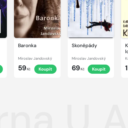
Baronka
Skoněpády
K
l
Miroslav Jandovský
Miroslav Jandovský
K
59
69
t
Koupit
Koupit
Kč
Kč
na U A