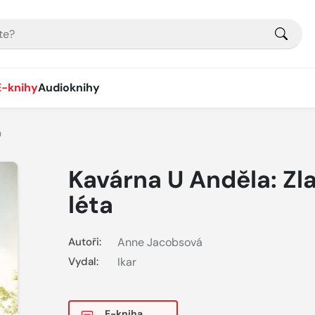
E-knihy
Audioknihy
a
Kavárna U Anděla: Zl
léta
Autoři:
Anne Jacobsová
Vydal:
Ikar
E-kniha