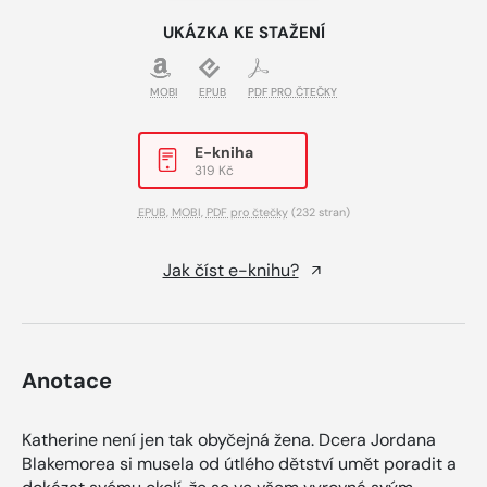
UKÁZKA KE STAŽENÍ
MOBI
EPUB
PDF PRO ČTEČKY
E-kniha
319 Kč
EPUB
,
MOBI
,
PDF pro čtečky
(232 stran)
Jak číst e-knihu?
Anotace
Katherine není jen tak obyčejná žena. Dcera Jordana
Blakemorea si musela od útlého dětství umět poradit a