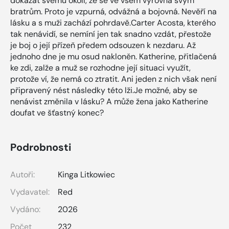
dokázat svému okolí, že se ve všem vyrovná svým
bratrům. Proto je vzpurná, odvážná a bojovná. Nevěří na
lásku a s muži zachází pohrdavě.Carter Acosta, kterého
tak nenávidí, se nemíní jen tak snadno vzdát, přestože
je boj o její přízeň předem odsouzen k nezdaru. Až
jednoho dne je mu osud nakloněn. Katherine, přitlačená
ke zdi, zalže a muž se rozhodne její situaci využít,
protože ví, že nemá co ztratit. Ani jeden z nich však není
připravený nést následky této lži.Je možné, aby se
nenávist změnila v lásku? A může žena jako Katherine
doufat ve šťastný konec?
Podrobnosti
Autoři:
Kinga Litkowiec
Vydavatel:
Red
Vydáno:
2026
Počet
232