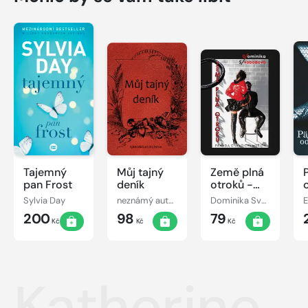
Tajemný
Můj tajný
Země plná
pan Frost
deník
otroků -
Pravda o
Sylvia Day
neznámý autor
Dominika Svobodová
E
(vašich)
200
98
79
mužích
Kč
Kč
Kč
Katherine