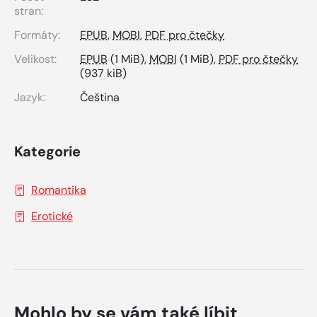
stran:
Formáty:
EPUB
,
MOBI
,
PDF pro čtečky
Velikost:
EPUB
(1 MiB),
MOBI
(1 MiB),
PDF pro čtečky
(937 kiB)
Jazyk:
Čeština
Kategorie
Romantika
Erotické
Mohlo by se vám také líbit