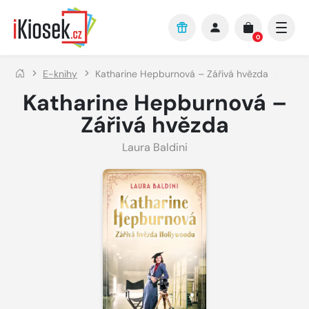
Přejít na hlavní obsah
0
E-knihy
Katharine Hepburnová – Zářivá hvězda
Katharine Hepburnová –
Zářivá hvězda
Laura Baldini