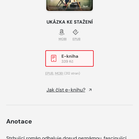
UKÁZKA KE STAŽENÍ
MOBI
EPUB
E-kniha
339 Kč
EPUB
,
MOBI
(312 stran)
Jak číst e-knihu?
Anotace
Strhující román odhaluje dosud neznámou, fascinující