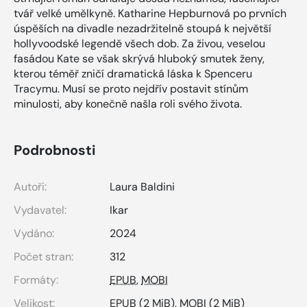
tvář velké umělkyně. Katharine Hepburnová po prvních
úspěších na divadle nezadržitelně stoupá k největší
hollyvoodské legendě všech dob. Za živou, veselou
fasádou Kate se však skrývá hluboký smutek ženy,
kterou téměř zničí dramatická láska k Spenceru
Tracymu. Musí se proto nejdřív postavit stínům
minulosti, aby konečně našla roli svého života.
Podrobnosti
Autoři:
Laura Baldini
Vydavatel:
Ikar
Vydáno:
2024
Počet stran:
312
Formáty:
EPUB
,
MOBI
Velikost:
EPUB
(2 MiB),
MOBI
(2 MiB)