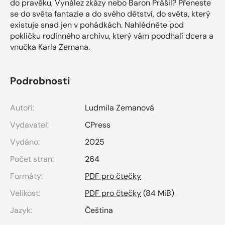
do pravěku, Vynález zkázy nebo Baron Prášil? Přeneste
se do světa fantazie a do svého dětství, do světa, který
existuje snad jen v pohádkách. Nahlédněte pod
pokličku rodinného archivu, který vám poodhalí dcera a
vnučka Karla Zemana.
Podrobnosti
Autoři:
Ludmila Zemanová
Vydavatel:
CPress
Vydáno:
2025
Počet stran:
264
Formáty:
PDF pro čtečky
Velikost:
PDF pro čtečky
(84 MiB)
Jazyk:
Čeština