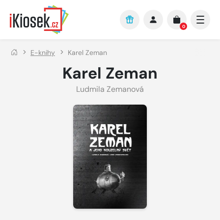
Přejít na hlavní obsah
0
E-knihy
Karel Zeman
Karel Zeman
Ludmila Zemanová