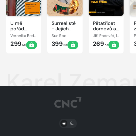
U mě
Surrealisté
Pětatřicet
pořád
- Jejich
domovů a
dobrý
bouřlivé
jeden psací
Veronika Bednářová, Jan Hřebejk
Sue Roe
Jiří Padevět, Ivan Kraus
osudy
stroj
299
399
269
Kč
Kč
Kč
Karel Zema
PŘEPNOUT SVĚTLÝ/TMAVÝ REŽIM