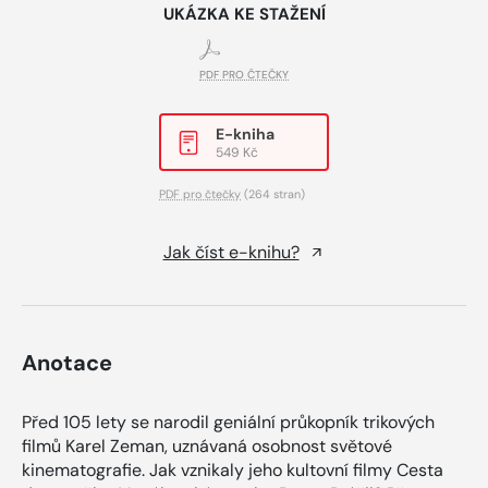
UKÁZKA KE STAŽENÍ
PDF PRO ČTEČKY
E-kniha
549 Kč
PDF pro čtečky
(264 stran)
Jak číst e-knihu?
Anotace
Před 105 lety se narodil geniální průkopník trikových
filmů Karel Zeman, uznávaná osobnost světové
kinematografie. Jak vznikaly jeho kultovní filmy Cesta