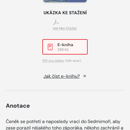
UKÁZKA KE STAŽENÍ
PDF PRO ČTEČKY
E-kniha
289 Kč
PDF pro čtečky
(336 stran)
Jak číst e-knihu?
Anotace
Čeněk se potřetí a naposledy vrací do Sedmimoří, aby
zase porazil nějakého toho záporáka, někoho zachránil a