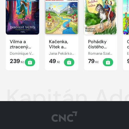
Vilma a
Kačenka,
Pohádky
ztracený
Vítek a
čistého
den
jejich
srdce
Dominique Valente
Jana Pekárková
Romana Szalaiová
E
pohádkové
239
49
79
dobrodružství
Kč
Kč
Kč
Kapitán Ado