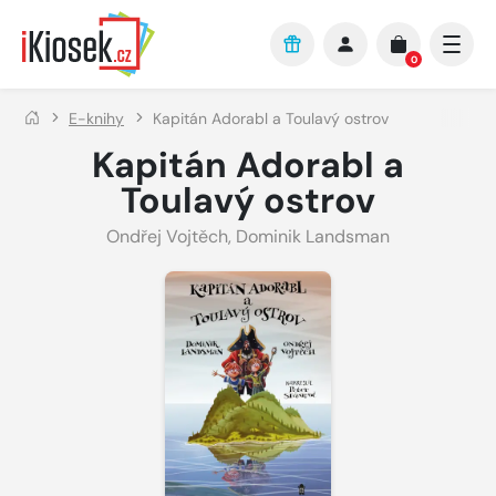
Přejít na hlavní obsah
0
E-knihy
Kapitán Adorabl a Toulavý ostrov
Kapitán Adorabl a
Toulavý ostrov
Ondřej Vojtěch
,
Dominik Landsman