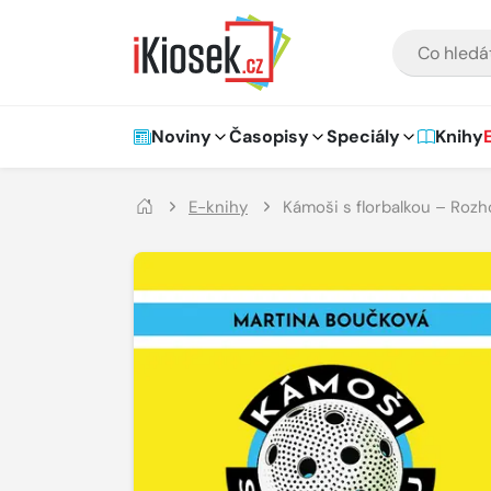
Přejít na hlavní obsah
VYHLEDÁVÁNÍ
Hlavní navigace
Noviny
Časopisy
Speciály
Knihy
E-knihy
Kámoši s florbalkou – Rozho