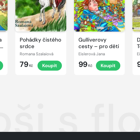
a
Pohádky čistého
Gulliverovy
D
vé
srdce
cesty – pro děti
T
p
Romana Szalaiová
Eislerová Jana
E
79
99
Koupit
Koupit
Kč
Kč
i s fl