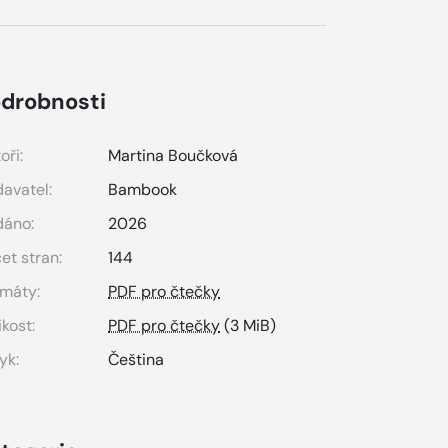
drobnosti
oři:
Martina Boučková
avatel:
Bambook
dáno:
2026
et stran:
144
máty:
PDF pro čtečky
ikost:
PDF pro čtečky
(3 MiB)
yk:
Čeština