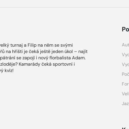
Po
Aut
 velký turnaj a Filip na něm se svými
na hřišti je čeká ještě jeden úkol – najít
Vyd
pátrání se zapojí i nový florbalista Adam.
zloděje? Kamarády čeká sportovní i
Vy
vý kvíz!
Poč
For
Vel
Jaz