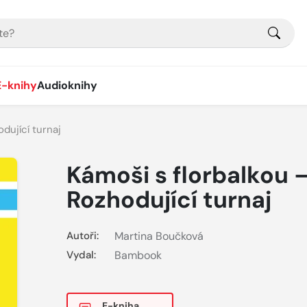
E-knihy
Audioknihy
dující turnaj
Kámoši s florbalkou 
Rozhodující turnaj
Autoři:
Martina Boučková
Vydal:
Bambook
E-kniha