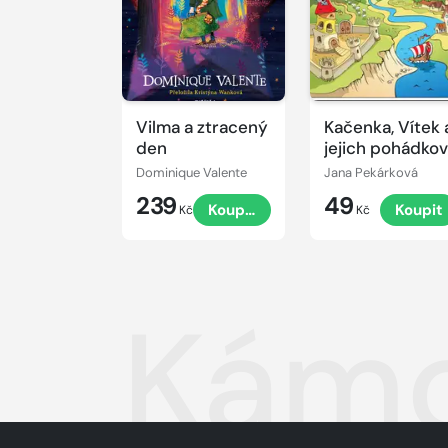
Vilma a ztracený
Kačenka, Vítek 
den
jejich pohádko
dobrodružství
Dominique Valente
Jana Pekárková
239
49
Koupit
Koupit
Kč
Kč
Kámoš