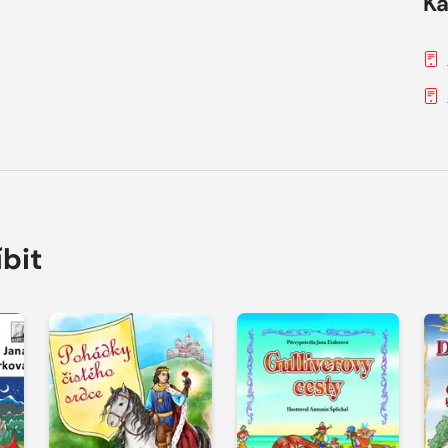
Ka
íbit