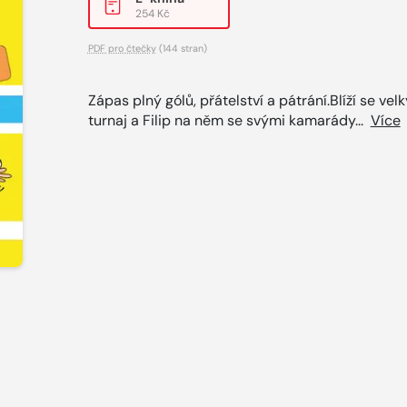
254 Kč
PDF pro čtečky
(144 stran)
Zápas plný gólů, přátelství a pátrání.Blíží se velk
turnaj a Filip na něm se svými kamarády...
Více