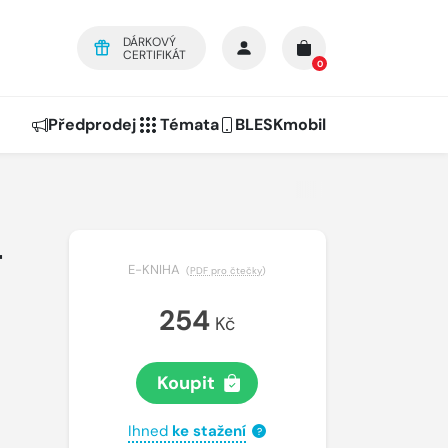
DÁRKOVÝ
CERTIFIKÁT
0
Předprodej
Témata
BLESKmobil
–
E-KNIHA
(
PDF pro čtečky
)
254
Kč
Koupit
Ihned
ke stažení
?