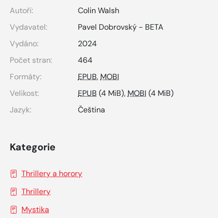
Autoři:
Colin Walsh
Vydavatel:
Pavel Dobrovský - BETA
Vydáno:
2024
Počet stran:
464
Formáty:
EPUB
,
MOBI
Velikost:
EPUB
(4 MiB),
MOBI
(4 MiB)
Jazyk:
Čeština
Kategorie
Thrillery a horory
Thrillery
Mystika