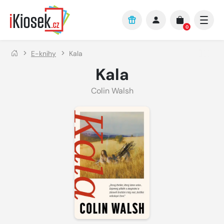
Přejít na hlavní obsah
0
E-knihy
Kala
Kala
Colin Walsh