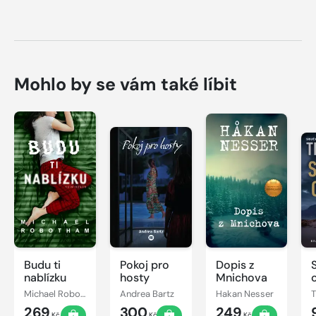
Mohlo by se vám také líbit
Budu ti
Pokoj pro
Dopis z
nablízku
hosty
Mnichova
Michael Robotham
Andrea Bartz
Hakan Nesser
269
300
249
Kč
Kč
Kč