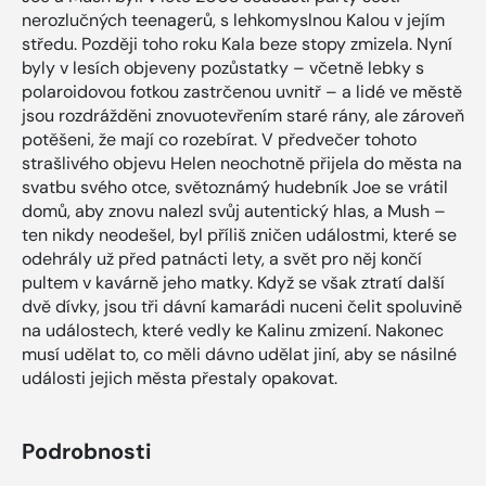
nerozlučných teenagerů, s lehkomyslnou Kalou v jejím
středu. Později toho roku Kala beze stopy zmizela. Nyní
byly v lesích objeveny pozůstatky – včetně lebky s
polaroidovou fotkou zastrčenou uvnitř – a lidé ve městě
jsou rozdrážděni znovuotevřením staré rány, ale zároveň
potěšeni, že mají co rozebírat. V předvečer tohoto
strašlivého objevu Helen neochotně přijela do města na
svatbu svého otce, světoznámý hudebník Joe se vrátil
domů, aby znovu nalezl svůj autentický hlas, a Mush –
ten nikdy neodešel, byl příliš zničen událostmi, které se
odehrály už před patnácti lety, a svět pro něj končí
pultem v kavárně jeho matky. Když se však ztratí další
dvě dívky, jsou tři dávní kamarádi nuceni čelit spoluvině
na událostech, které vedly ke Kalinu zmizení. Nakonec
musí udělat to, co měli dávno udělat jiní, aby se násilné
události jejich města přestaly opakovat.
Podrobnosti