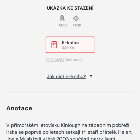
UKÁZKA KE STAŽENÍ
MOBI
EPUB
E-kniha
340 Kč
EPUB
,
MOBI
(464 stran)
Jak číst e-knihu?
Anotace
V přímořském letovisku Kinlough na západním pobřeží
Irska se poprvé po letech setkají tři staří přátelé. Helen,
Joe a Mush byli v létě 2003 součástí party šesti