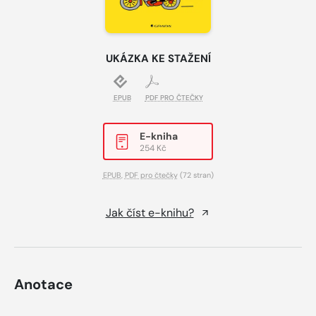
UKÁZKA KE STAŽENÍ
EPUB
PDF PRO ČTEČKY
E-kniha
254 Kč
EPUB
,
PDF pro čtečky
(72 stran)
Jak číst e-knihu?
Anotace