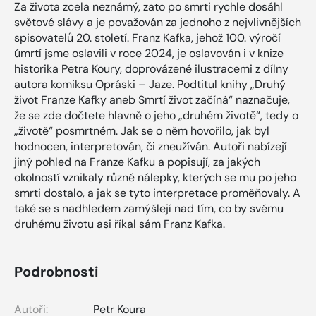
Za života zcela neznámý, zato po smrti rychle dosáhl
světové slávy a je považován za jednoho z nejvlivnějších
spisovatelů 20. století. Franz Kafka, jehož 100. výročí
úmrtí jsme oslavili v roce 2024, je oslavován i v knize
historika Petra Koury, doprovázené ilustracemi z dílny
autora komiksu Opráski – Jaze. Podtitul knihy „Druhý
život Franze Kafky aneb Smrtí život začíná“ naznačuje,
že se zde dočtete hlavně o jeho „druhém životě“, tedy o
„životě“ posmrtném. Jak se o něm hovořilo, jak byl
hodnocen, interpretován, či zneužíván. Autoři nabízejí
jiný pohled na Franze Kafku a popisují, za jakých
okolností vznikaly různé nálepky, kterých se mu po jeho
smrti dostalo, a jak se tyto interpretace proměňovaly. A
také se s nadhledem zamýšlejí nad tím, co by svému
druhému životu asi říkal sám Franz Kafka.
Podrobnosti
Autoři:
Petr Koura