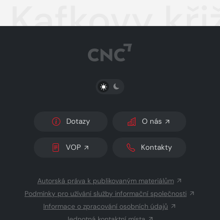
Kafkovy kři
PŘEPNOUT SVĚTLÝ/TMAVÝ REŽIM
Dotazy
O nás
VOP
Kontakty
Autorská práva k publikovaným materiálům
Podmínky pro užívání služby informační společnosti
Informace o zpracování osobních údajů
Jednotná kontaktní místa