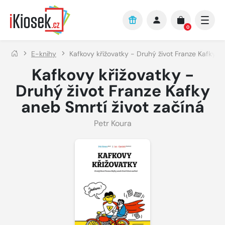
Přejít na hlavní obsah
0
E-knihy
Kafkovy křižovatky - Druhý život Franze Kafky an
Kafkovy křižovatky -
Druhý život Franze Kafky
aneb Smrtí život začíná
Petr Koura