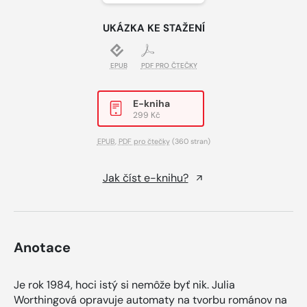
UKÁZKA KE STAŽENÍ
EPUB
PDF PRO ČTEČKY
E-kniha
299 Kč
EPUB
,
PDF pro čtečky
(360 stran)
Jak číst e-knihu?
Anotace
Je rok 1984, hoci istý si nemôže byť nik. Julia
Worthingová opravuje automaty na tvorbu románov na