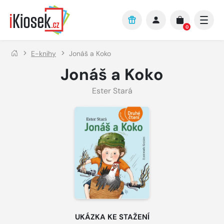
Přejít na hlavní obsah
0
E-knihy
Jonáš a Koko
Jonáš a Koko
Ester Stará
UKÁZKA KE STAŽENÍ