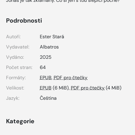
Jonáš je tak zklamaný. Co si jen s tou slepicí počne?
Podrobnosti
Autoři:
Ester Stará
Vydavatel:
Albatros
Vydáno:
2025
Počet stran:
64
Formáty:
EPUB
,
PDF pro čtečky
Velikost:
EPUB
(6 MiB),
PDF pro čtečky
(4 MiB)
Jazyk:
Čeština
Kategorie