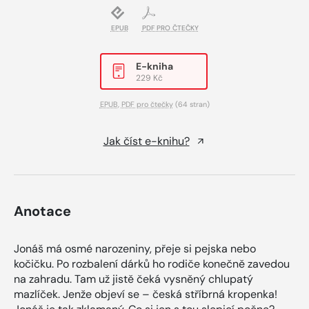
EPUB
PDF PRO ČTEČKY
E-kniha
229 Kč
EPUB
,
PDF pro čtečky
(64 stran)
Jak číst e-knihu?
Anotace
Jonáš má osmé narozeniny, přeje si pejska nebo
kočičku. Po rozbalení dárků ho rodiče konečně zavedou
na zahradu. Tam už jistě čeká vysněný chlupatý
mazlíček. Jenže objeví se – česká stříbrná kropenka!