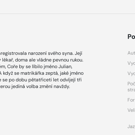
Po
Aut
registrovala narození svého syna. Její
 lékař, doma ale vládne pevnou rukou.
Vyd
m, Coře by se líbilo jméno Julian,
 A když se matrikářka zeptá, jaké jméno
Vy
se po dobu pětatřiceti let odvíjejí tři
Po
 kterou jediná volba změní navždy.
str
For
Vel
Jaz