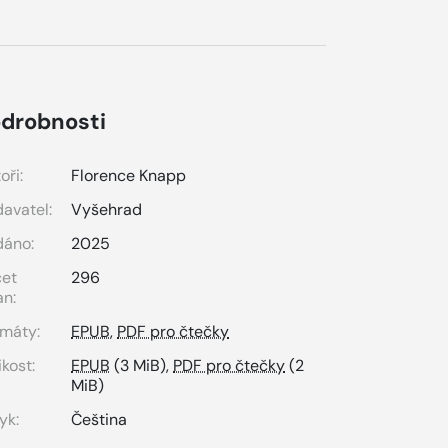
drobnosti
oři:
Florence Knapp
avatel:
Vyšehrad
dáno:
2025
čet
296
an:
máty:
EPUB
,
PDF pro čtečky
ikost:
EPUB
(3 MiB),
PDF pro čtečky
(2
MiB)
yk:
Čeština