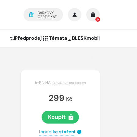
DÁRKOVÝ
CERTIFIKÁT
0
Předprodej
Témata
BLESKmobil
E-KNIHA
(
EPUB
,
PDF pro čtečky
)
299
Kč
Koupit
Ihned
ke stažení
?