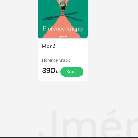
Mená
Florence Knapp
390
Koupit
Kč
Jmé